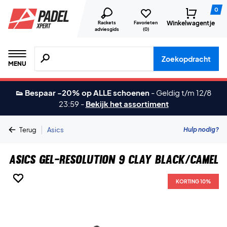
0
Winkelwagentje
Rackets
Favorieten
adviesgids
(
0
)
Zoeken naar producten, merken etc.
Zoekopdracht
MENU
👟 Bespaar -20% op ALLE schoenen
-
Geldig t/m 12/8
23:59
-
Bekijk het assortiment
|
Hulp nodig?
Terug
Asics
Asics Gel-Resolution 9 Clay Black/Camel
KORTING 10%
KORTING 10%
KORTING 10%
KORTING 10%
KORTING 10%