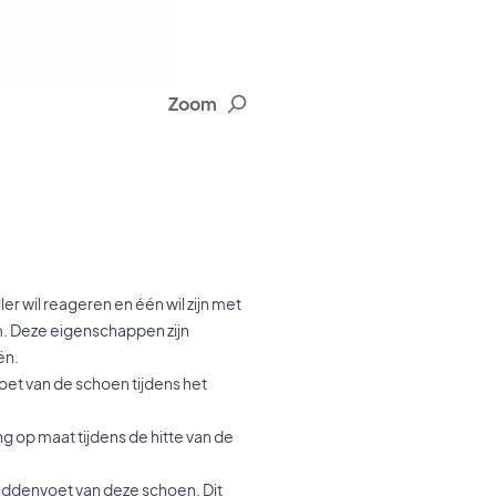
Zoom
r wil reageren en één wil zijn met
m. Deze eigenschappen zijn
ën.
voet van de schoen tijdens het
 op maat tijdens de hitte van de
 middenvoet van deze schoen. Dit