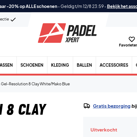
aar -20% op ALLE schoenen
-
Geldig t/m 12/8 23:59
-
Bekijk het ass
lectie
Favorieten
TASSEN
SCHOENEN
KLEDING
BALLEN
ACCESSOIRES
s Gel-Resolution 8 Clay White/Mako Blue
n 8 Clay
Gratis bezorging
bi
Uitverkocht