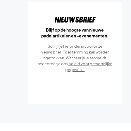
Nieuwsbrief
Blijf op de hoogte van nieuwe
padelartikelen en -evenementen.
Schrijf je hieronder in voor onze
nieuwsbrief. Toestemming kan worden
ingetrokken. Wanneer je je aanmeldt,
accepteer je ons
beleid voor persoonlijke
gegevens.