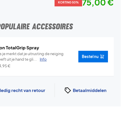
75,00 €
KORTING 50%
POPULAIRE ACCESSOIRES
on TotalGrip Spray
s je merkt dat je uitrusting de neiging
Bestel nu
eft uit je hand te gli...
Info
4,95
€
ledig recht van retour
Betaalmiddelen