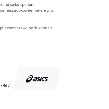
en bij racketsporten.
hoen en zorgt voor een betere grip,
 je voeten zowel op de korte als
 / 45 /