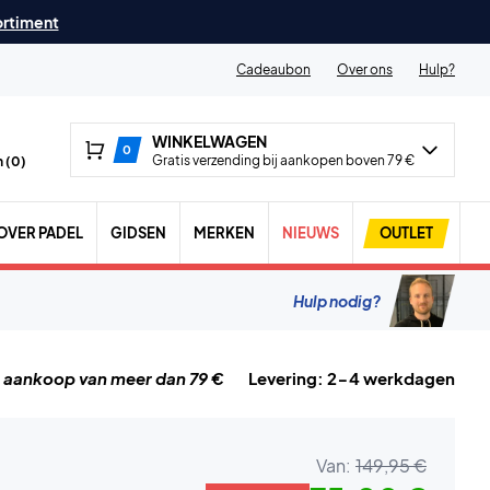
ortiment
Cadeaubon
Over ons
Hulp?
WINKELWAGEN
0
Gratis verzending bij aankopen boven 79 €
 (
0
)
OVER PADEL
GIDSEN
MERKEN
NIEUWS
OUTLET
Hulp nodig?
j aankoop van meer dan 79 €
Levering: 2-4 werkdagen
Van:
149,95 €