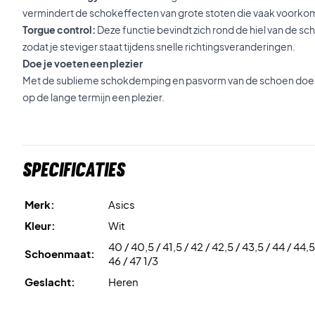
vermindert de schokeffecten van grote stoten die vaak voorkom
Torgue control:
Deze functie bevindt zich rond de hiel van de sc
zodat je steviger staat tijdens snelle richtingsveranderingen.
Doe je voeten een plezier
Met de sublieme schokdemping en pasvorm van de schoen doe je
op de lange termijn een plezier.
Specificaties
Merk:
Asics
Kleur:
Wit
40 / 40,5 / 41,5 / 42 / 42,5 / 43,5 / 44 / 44,5
Schoenmaat:
46 / 47 1/3
Geslacht:
Heren