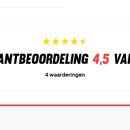
antbeoordeling
4,5
va
4 waarderingen