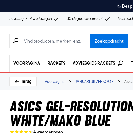
👟 Besp
Levering: 2-4 werkdagen
30 dagen retourrecht
Beste se
Zoeken naar producten, merken etc.
Zoekopdracht
VOORPAGINA
RACKETS
ADVIESGIDS RACKETS
Terug
Voorpagina
JANUARI UITVERKOOP
Asic
Asics Gel-Resolutio
White/Mako Blue
4 waarderingen