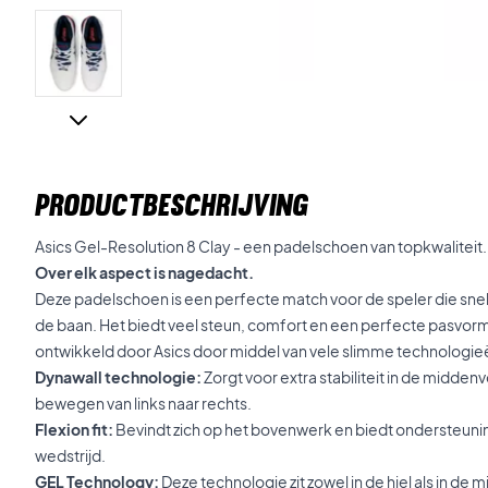
PRODUCTBESCHRIJVING
Asics Gel-Resolution 8 Clay - een padelschoen van topkwaliteit.
Over elk aspect is nagedacht.
Deze padelschoen is een perfecte match voor de speler die snelle
de baan. Het biedt veel steun, comfort en een perfecte pasvor
ontwikkeld door Asics door middel van vele slimme technologie
Dynawall technologie:
Zorgt voor extra stabiliteit in de midden
bewegen van links naar rechts.
Flexion fit:
Bevindt zich op het bovenwerk en biedt ondersteuning
wedstrijd.
GEL Technology:
Deze technologie zit zowel in de hiel als in de