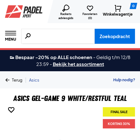
0
Winkelwagentje
Rackets
Favorieten
adviesgids
(
0
)
Zoeken naar producten, merken etc.
Zoekopdracht
MENU
👟 Bespaar -20% op ALLE schoenen
-
Geldig t/m 12/8
23:59
-
Bekijk het assortiment
|
Hulp nodig?
Terug
Asics
Asics Gel-Game 9 White/Restful Teal
FINAL SALE
FINAL SALE
FINAL SALE
FINAL SALE
FINAL SALE
KORTING 30%
KORTING 30%
KORTING 30%
KORTING 30%
KORTING 30%