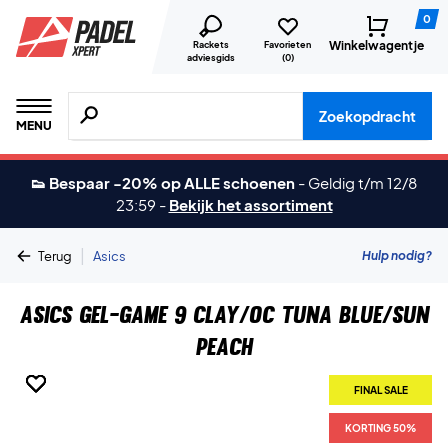
0
Winkelwagentje
Rackets
Favorieten
adviesgids
(
0
)
Zoeken naar producten, merken etc.
Zoekopdracht
MENU
👟 Bespaar -20% op ALLE schoenen
-
Geldig t/m 12/8
23:59
-
Bekijk het assortiment
|
Hulp nodig?
Terug
Asics
Asics Gel-Game 9 Clay/OC Tuna Blue/Sun
Peach
FINAL SALE
FINAL SALE
FINAL SALE
FINAL SALE
FINAL SALE
KORTING 50%
KORTING 50%
KORTING 50%
KORTING 50%
KORTING 50%