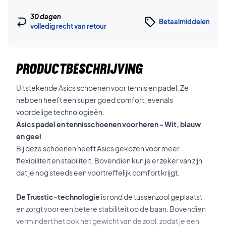
30 dagen
Betaalmiddelen
volledig recht van retour
PRODUCTBESCHRIJVING
Uitstekende Asics schoenen voor tennis en padel. Ze
hebben heeft een super goed comfort, evenals
voordelige technologieën.
Asics padel en tennisschoenen voor heren - Wit, blauw
en geel
Bij deze schoenen heeft Asics gekozen voor meer
flexibiliteit en stabiliteit. Bovendien kun je er zeker van zijn
dat je nog steeds een voortreffelijk comfort krijgt.
De Trusstic-technologie
is rond de tussenzool geplaatst
en zorgt voor een betere stabiliteit op de baan. Bovendien
vermindert het ook het gewicht van de zool, zodat je een