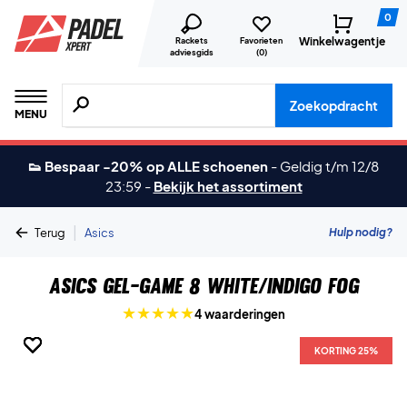
0
Winkelwagentje
Rackets
Favorieten
adviesgids
(
0
)
Zoeken naar producten, merken etc.
Zoekopdracht
MENU
👟 Bespaar -20% op ALLE schoenen
-
Geldig t/m 12/8
23:59
-
Bekijk het assortiment
|
Hulp nodig?
Terug
Asics
Asics Gel-Game 8 White/Indigo Fog
4 waarderingen
KORTING 25%
KORTING 25%
KORTING 25%
KORTING 25%
KORTING 25%
KORTING 25%