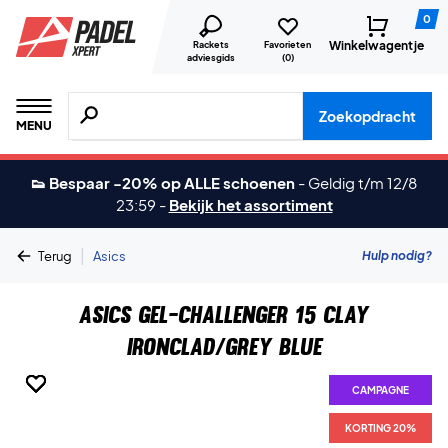
0
Winkelwagentje
Rackets
Favorieten
adviesgids
(
0
)
Zoeken naar producten, merken etc.
Zoekopdracht
MENU
👟 Bespaar -20% op ALLE schoenen
-
Geldig t/m 12/8
23:59
-
Bekijk het assortiment
|
Hulp nodig?
Terug
Asics
Asics Gel-Challenger 15 Clay
Ironclad/Grey Blue
CAMPAGNE
CAMPAGNE
CAMPAGNE
CAMPAGNE
CAMPAGNE
CAMPAGNE
CAMPAGNE
KORTING 20%
KORTING 20%
KORTING 20%
KORTING 20%
KORTING 20%
KORTING 20%
KORTING 20%