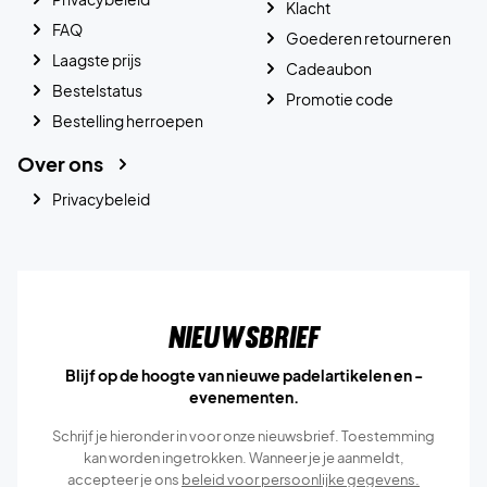
Klacht
FAQ
Goederen retourneren
Laagste prijs
Cadeaubon
Bestelstatus
Promotie code
Bestelling herroepen
Over ons
Privacybeleid
Nieuwsbrief
Blijf op de hoogte van nieuwe padelartikelen en -
evenementen.
Schrijf je hieronder in voor onze nieuwsbrief. Toestemming
kan worden ingetrokken. Wanneer je je aanmeldt,
accepteer je ons
beleid voor persoonlijke gegevens.