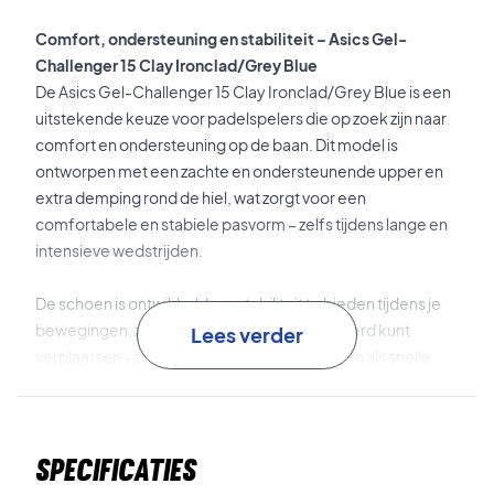
Comfort, ondersteuning en stabiliteit – Asics Gel-
Challenger 15 Clay Ironclad/Grey Blue
De Asics Gel-Challenger 15 Clay Ironclad/Grey Blue is een
uitstekende keuze voor padelspelers die op zoek zijn naar
comfort en ondersteuning op de baan. Dit model is
ontworpen met een zachte en ondersteunende upper en
extra demping rond de hiel, wat zorgt voor een
comfortabele en stabiele pasvorm – zelfs tijdens lange en
intensieve wedstrijden.
De schoen is ontwikkeld om stabiliteit te bieden tijdens je
bewegingen, zodat je je veilig en gecontroleerd kunt
Lees verder
verplaatsen – zowel bij zijwaartse bewegingen als snelle
richtingsveranderingen.
WINGWALL™
is de zijstabilisator die extra ondersteuning
Specificaties
en controle biedt.