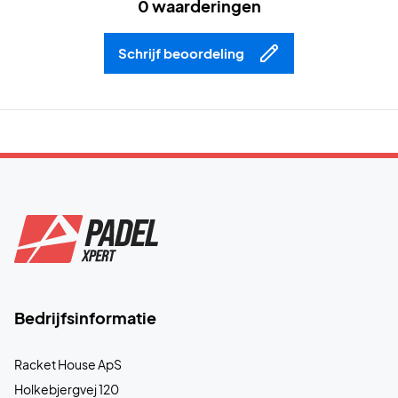
0 waarderingen
Schrijf beoordeling
Bedrijfsinformatie
Racket House ApS
Holkebjergvej 120