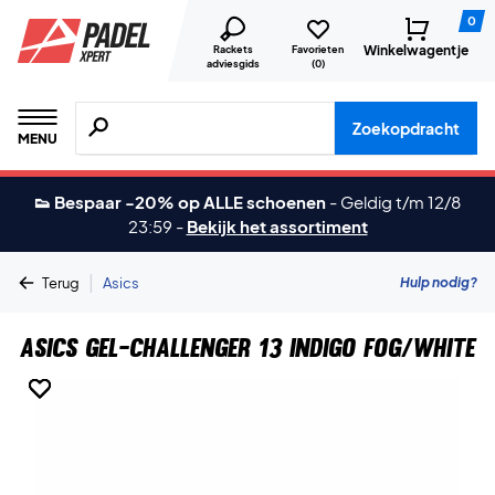
0
Winkelwagentje
Rackets
Favorieten
adviesgids
(
0
)
Zoeken naar producten, merken etc.
Zoekopdracht
MENU
👟 Bespaar -20% op ALLE schoenen
-
Geldig t/m 12/8
23:59
-
Bekijk het assortiment
|
Hulp nodig?
Terug
Asics
Asics Gel-Challenger 13 Indigo Fog/White