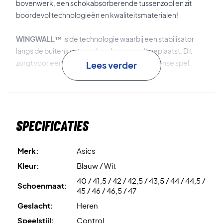
bovenwerk, een schokabsorberende tussenzool en zit
boordevol technologieën en kwaliteitsmaterialen!
WINGWALL™
is de technologie waarbij een stabilisator
langs de buitenkant van de schoen wordt geplaatst. Dit
zorgt voor een superieure stabiliteit in het intense spel.
Lees verder
GEL® Technology Cushioning System
is de
schokdempende technologie die in de tussenzool is
verwerkt. Deze technologie zorgt voor een gelijkmatige
Specificaties
schokabsorptie, een zacht gevoel en een voortreffelijk
rebound-effect.
Merk:
Asics
Ortholite® Sockliner
is de ingebouwde 'sokfunctie'. Dit
Kleur:
Blauw / Wit
materiaal is ademend, vochtafvoerend en zorgt voor een
40 / 41,5 / 42 / 42,5 / 43,5 / 44 / 44,5 /
uitstekende pasvorm. Bovendien is de schoen extra
Schoenmaat:
45 / 46 / 46,5 / 47
gepolsterd bij de hiel, wat het speelcomfort bevordert.
Geslacht:
Heren
AHAR® Plus
is het materiaal dat gebruikt wordt voor de
Speelstijl:
Control