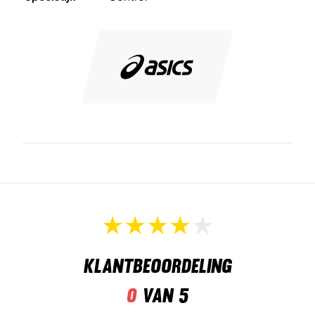
buitenzool van de schoen. Dit materiaal is duurzaam en
uiterst slipvast.
Ten slotte is de teen versterkt met
PGuard™
, voor een
betere schuurweerstand in dit kritische gebied.
Voel het comfort op de tennis- of padelbaan - koop
vandaag nog een paar Asics tennis- en padelschoenen!
Kleur: Blauw paars en wit met gele details
Klantbeoordeling
0
van 5