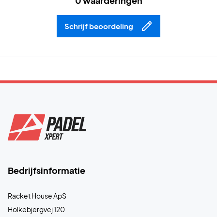
0 waarderingen
Schrijf beoordeling
Bedrijfsinformatie
Racket House ApS
Holkebjergvej 120