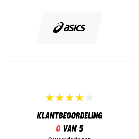
pasvorm, dan zijn deze schoenen iets voor jou!
De schoenen hebben een mooi design in het marineblauw
met wit met rode details.
Schitterende schoenen voor padel of tennis op
gravelbanen.
Klantbeoordeling
0
van 5