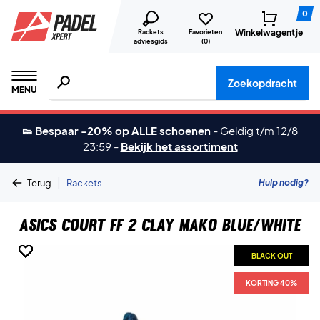
0
Winkelwagentje
Rackets
Favorieten
adviesgids
(
0
)
Zoeken naar producten, merken etc.
Zoekopdracht
MENU
👟 Bespaar -20% op ALLE schoenen
-
Geldig t/m 12/8
23:59
-
Bekijk het assortiment
|
Hulp nodig?
Terug
Rackets
Asics Court FF 2 Clay Mako Blue/White
BLACK OUT
BLACK OUT
BLACK OUT
BLACK OUT
BLACK OUT
BLACK OUT
BLACK OUT
KORTING 40%
KORTING 40%
KORTING 40%
KORTING 40%
KORTING 40%
KORTING 40%
KORTING 40%