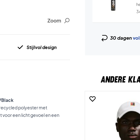
he
3
Zoom
30 dagen
vol
Stijlvol design
ANDERE KL
y/Black
erecycled polyester met
t voor een licht gevoel en een