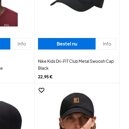
Info
Bestel nu
Info
Nike Kids Dri-FIT Club Metal Swoosh Cap
te
Black
22,95 €