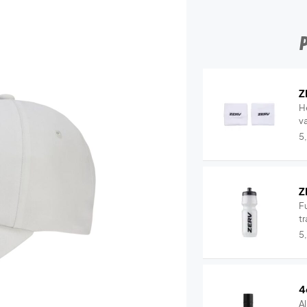
Z
H
v
5
Z
Fu
tr
5
4
Al