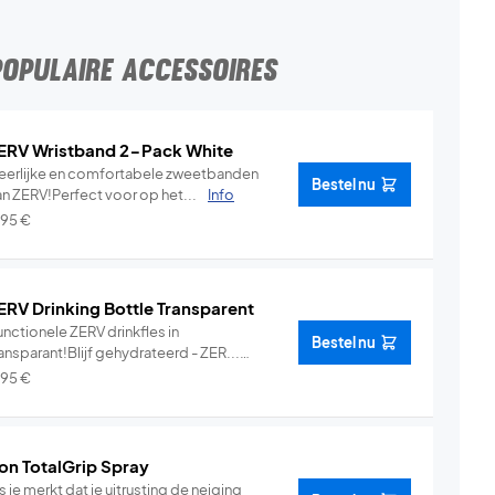
POPULAIRE ACCESSOIRES
ERV Wristband 2-Pack White
eerlijke en comfortabele zweetbanden
Bestel nu
an ZERV!Perfect voor op het...
Info
,95
€
ERV Drinking Bottle Transparent
nctionele ZERV drinkfles in
Bestel nu
ansparant!Blijf gehydrateerd - ZER...
Info
,95
€
on TotalGrip Spray
s je merkt dat je uitrusting de neiging