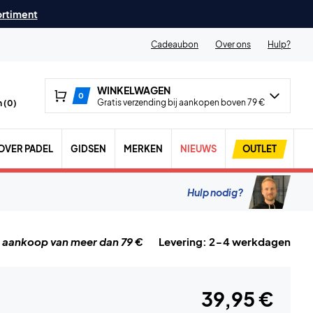
ortiment
Cadeaubon
Over ons
Hulp?
WINKELWAGEN
0
Gratis verzending bij aankopen boven 79 €
 (
0
)
OVER PADEL
GIDSEN
MERKEN
NIEUWS
OUTLET
Hulp nodig?
j aankoop van meer dan 79 €
Levering: 2-4 werkdagen
39,95 €