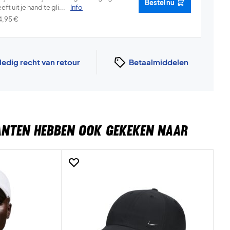
Bestel nu
eft uit je hand te gli...
Info
4,95
€
ledig recht van retour
Betaalmiddelen
ANTEN HEBBEN OOK GEKEKEN NAAR