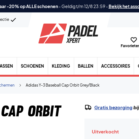
aar -20% op ALLE schoenen
-
Geldig t/m 12/8 23:59
-
Bekijk het ass
lectie
Favorieten
TASSEN
SCHOENEN
KLEDING
BALLEN
ACCESSOIRES
chermen
Adidas Y-3 Baseball Cap Orbit Grey/Black
 Cap Orbit
Gratis bezorging
bi
Uitverkocht