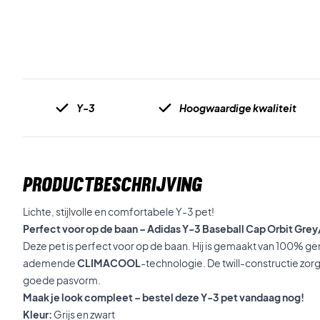
Y-3
Hoogwaardige kwaliteit
PRODUCTBESCHRIJVING
Lichte, stijlvolle en comfortabele Y-3 pet!
Perfect voor op de baan – Adidas Y-3 Baseball Cap Orbit Gre
Deze pet is perfect voor op de baan. Hij is gemaakt van 100% g
ademende
CLIMACOOL
-technologie. De twill-constructie zorg
goede pasvorm.
Maak je look compleet – bestel deze Y-3 pet vandaag nog!
Kleur:
Grijs en zwart