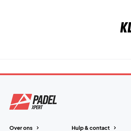
K
Over ons
Hulp & contact