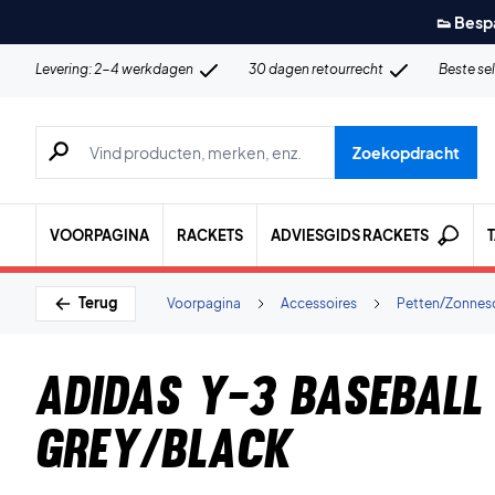
👟 Besp
Levering: 2-4 werkdagen
30 dagen retourrecht
Beste se
Zoeken naar producten, merken etc.
Zoekopdracht
VOORPAGINA
RACKETS
ADVIESGIDS RACKETS
Terug
Voorpagina
Accessoires
Petten/Zonnes
Adidas Y-3 Baseball
Grey/Black