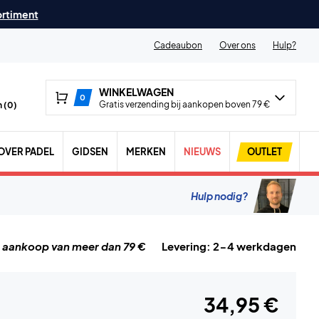
ortiment
Cadeaubon
Over ons
Hulp?
WINKELWAGEN
0
Gratis verzending bij aankopen boven 79 €
 (
0
)
OVER PADEL
GIDSEN
MERKEN
NIEUWS
OUTLET
Hulp nodig?
j aankoop van meer dan 79 €
Levering: 2-4 werkdagen
34,95 €