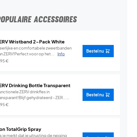
POPULAIRE ACCESSOIRES
ERV Wristband 2-Pack White
eerlijke en comfortabele zweetbanden
Bestel nu
an ZERV!Perfect voor op het...
Info
,95
€
ERV Drinking Bottle Transparent
nctionele ZERV drinkfles in
Bestel nu
ansparant!Blijf gehydrateerd - ZER...
Info
,95
€
on TotalGrip Spray
s je merkt dat je uitrusting de neiging