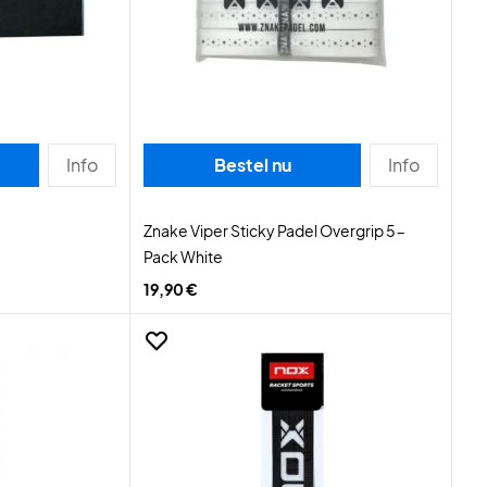
Info
Bestel nu
Info
m
Znake Viper Sticky Padel Overgrip 5-
Pack White
19,90 €