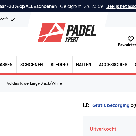
aar -20% op ALLE schoenen
-
Geldig t/m 12/8 23:59
-
Bekijk het ass
lectie
Favorieten
TASSEN
SCHOENEN
KLEDING
BALLEN
ACCESSOIRES
Adidas Towel Large Black/White
Gratis bezorging
bi
Uitverkocht