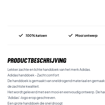
100% katoen
Mooi ontwerp
PRODUCTBESCHRIJVING
Lekker zachte en lichte handdoek van het merk Adidas.
Adidas handdoek - Zacht comfort
De handdoek is gemaakt van sneldrogend materiaal en gemaakt
de zachtste kwaliteit.
Het wordt geleverd met een mooi en eenvoudig ontwerp. De hand
'Adidas'-logo erop geschreven.
Een grote handdoek die snel droogt