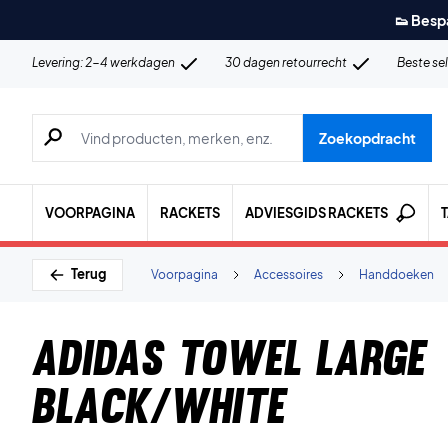
👟 Besp
Levering: 2-4 werkdagen
30 dagen retourrecht
Beste se
Zoeken naar producten, merken etc.
Zoekopdracht
VOORPAGINA
RACKETS
ADVIESGIDS RACKETS
Terug
Voorpagina
Accessoires
Handdoeken
Adidas Towel Large
Black/White