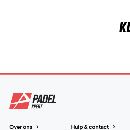
K
Over ons
Hulp & contact