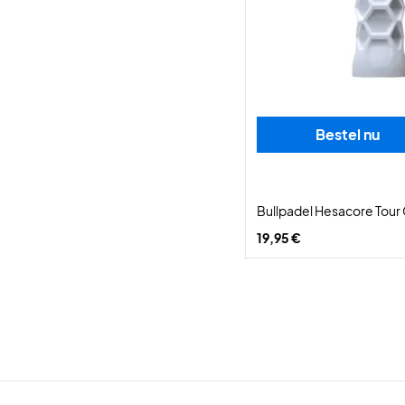
Bestel nu
Bullpadel Hesacore Tour 
19,95 €