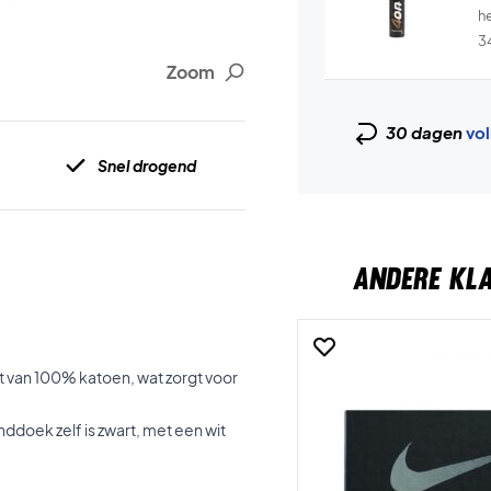
he
3
Zoom
30 dagen
vol
Snel drogend
ANDERE KL
 van 100% katoen, wat zorgt voor
doek zelf is zwart, met een wit