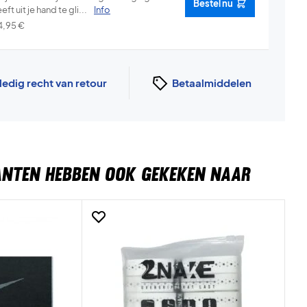
Bestel nu
eft uit je hand te gli...
Info
4,95
€
ledig recht van retour
Betaalmiddelen
ANTEN HEBBEN OOK GEKEKEN NAAR