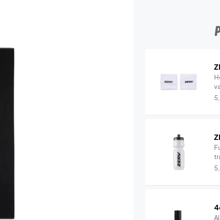
Z
H
v
5
Z
Fu
tr
5
4
Al