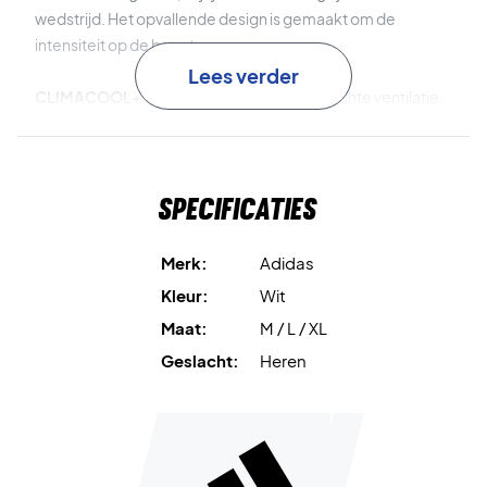
wedstrijd. Het opvallende design is gemaakt om de
intensiteit op de baan te evenaren.
Lees verder
CLIMACOOL+ technologie
zorgt voor gerichte ventilatie
en een verkoelend effect, zodat je gefocust blijft van begin
tot eind.
Specificaties
FreeLift-ontwerp
biedt volledige bewegingsvrijheid bij
overheadslagen en voorkomt dat het shirt omhoog kruipt.
Merk:
Adidas
Duurzame materialen
van 100% gerecycled polyester
Kleur:
Wit
verminderen afval en ondersteunen een
Maat:
M / L / XL
milieuvriendelijkere productie.
Geslacht:
Heren
Blijf koel en gefocust – bestel jouw Adidas Pro
Climacool+ Mesh FreeLift T-shirt White vandaag nog!
Materiaal: 100% gerecycled polyester.
Kleur: Wit.