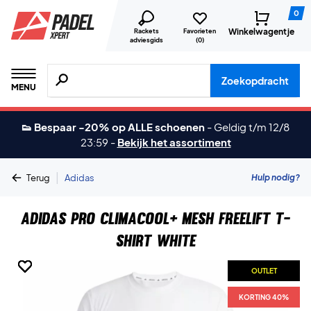
0
Winkelwagentje
Rackets
Favorieten
adviesgids
(
0
)
Zoeken naar producten, merken etc.
Zoekopdracht
MENU
👟 Bespaar -20% op ALLE schoenen
-
Geldig t/m 12/8
23:59
-
Bekijk het assortiment
|
Hulp nodig?
Terug
Adidas
Adidas Pro Climacool+ Mesh FreeLift T-
shirt White
OUTLET
OUTLET
OUTLET
OUTLET
OUTLET
OUTLET
KORTING 40%
KORTING 40%
KORTING 40%
KORTING 40%
KORTING 40%
KORTING 40%