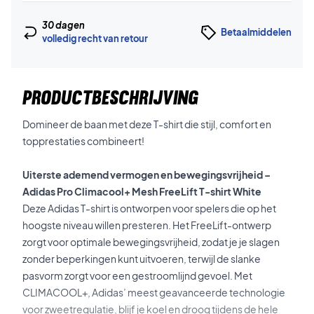
30 dagen
Betaalmiddelen
volledig recht van retour
PRODUCTBESCHRIJVING
Domineer de baan met deze T-shirt die stijl, comfort en
topprestaties combineert!
Uiterste ademend vermogen en bewegingsvrijheid –
Adidas Pro Climacool+ Mesh FreeLift T-shirt White
Deze Adidas T-shirt is ontworpen voor spelers die op het
hoogste niveau willen presteren. Het FreeLift-ontwerp
zorgt voor optimale bewegingsvrijheid, zodat je je slagen
zonder beperkingen kunt uitvoeren, terwijl de slanke
pasvorm zorgt voor een gestroomlijnd gevoel. Met
CLIMACOOL+, Adidas’ meest geavanceerde technologie
voor zweetregulatie, blijf je koel en droog tijdens de hele