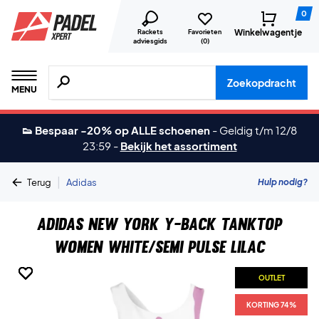
0
Winkelwagentje
Rackets
Favorieten
adviesgids
(
0
)
Zoeken naar producten, merken etc.
Zoekopdracht
MENU
👟 Bespaar -20% op ALLE schoenen
-
Geldig t/m 12/8
23:59
-
Bekijk het assortiment
|
Hulp nodig?
Terug
Adidas
Adidas New York Y-Back Tanktop
Women White/Semi Pulse Lilac
OUTLET
OUTLET
OUTLET
OUTLET
OUTLET
OUTLET
KORTING 74%
KORTING 74%
KORTING 74%
KORTING 74%
KORTING 74%
KORTING 74%