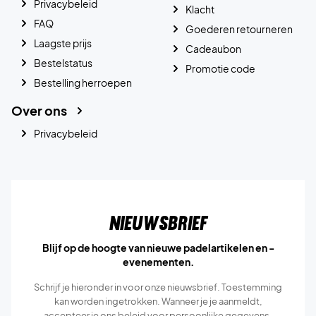
Privacybeleid
Klacht
FAQ
Goederen retourneren
Laagste prijs
Cadeaubon
Bestelstatus
Promotie code
Bestelling herroepen
Over ons
Privacybeleid
Nieuwsbrief
Blijf op de hoogte van nieuwe padelartikelen en -
evenementen.
Schrijf je hieronder in voor onze nieuwsbrief. Toestemming
kan worden ingetrokken. Wanneer je je aanmeldt,
accepteer je ons
beleid voor persoonlijke gegevens.