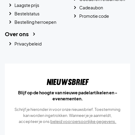
Laagste prijs
Cadeaubon
Bestelstatus
Promotie code
Bestelling herroepen
Over ons
Privacybeleid
Nieuwsbrief
Blijf op de hoogte van nieuwe padelartikelen en -
evenementen.
Schrijf je hieronder in voor onze nieuwsbrief. Toestemming
kan worden ingetrokken. Wanneer je je aanmeldt,
accepteer je ons
beleid voor persoonlijke gegevens.