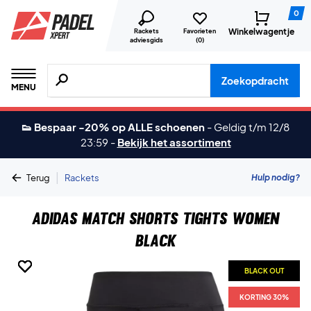
0
Winkelwagentje
Rackets
Favorieten
adviesgids
(
0
)
Zoeken naar producten, merken etc.
Zoekopdracht
MENU
👟 Bespaar -20% op ALLE schoenen
-
Geldig t/m 12/8
23:59
-
Bekijk het assortiment
|
Hulp nodig?
Terug
Rackets
Adidas Match Shorts Tights Women
Black
BLACK OUT
BLACK OUT
BLACK OUT
BLACK OUT
BLACK OUT
KORTING 30%
KORTING 30%
KORTING 30%
KORTING 30%
KORTING 30%