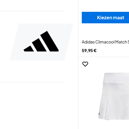
Kiezen maat
Adidas Climacool Match S
59,95 €