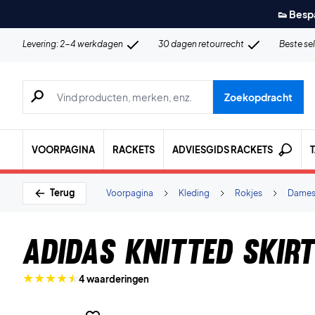
👟 Besp
Levering: 2-4 werkdagen
30 dagen retourrecht
Beste se
Zoeken naar producten, merken etc.
Zoekopdracht
VOORPAGINA
RACKETS
ADVIESGIDS RACKETS
Terug
Voorpagina
Kleding
Rokjes
Dame
Adidas Knitted Skirt
4 waarderingen