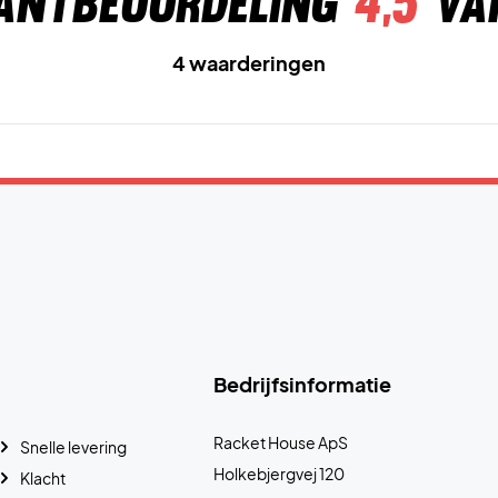
antbeoordeling
4,5
va
4 waarderingen
Bedrijfsinformatie
Racket House ApS
Snelle levering
Holkebjergvej 120
Klacht