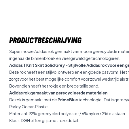
PRODUCTBESCHRIJVING
Super mooie Adidas rok gemaakt van mooie gerecyclede mater
ingenaaide binnenbroek en veel geweldige technologieën.
Adidas T Knit Skirt Solid Grey - Stijlvolle Adidas rok voor een g
Deze rok heeft een stijlvol ontwerp en een goede pasvorm. Het m
zorgt voor het best mogelijke comfort voor zowel wedstrijd als tr
Bovendien heeft het rokje een brede tailleband.
Adidas rok gemaakt van gerecycleerde materialen
De rok is gemaakt met de
PrimeBlue
technologie
.
Dat is gerecy
Parley Ocean Plastic.
Materiaal: 92% gerecycled polyester / 6% nylon / 2% elastaan
Kleur: DGH effen grijs met roze detail.