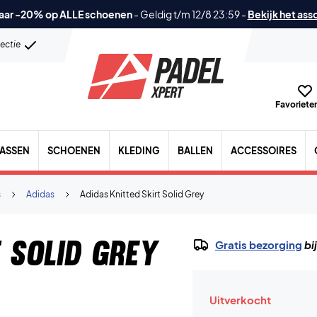
aar -20% op ALLE schoenen
-
Geldig t/m 12/8 23:59
-
Bekijk het ass
lectie
Favorieten
TASSEN
SCHOENEN
KLEDING
BALLEN
ACCESSOIRES
s
Adidas
Adidas Knitted Skirt Solid Grey
 Solid Grey
Gratis bezorging
bi
Uitverkocht