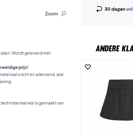
30 dagen
vol
Zoom
ANDERE KL
ialen. Wordt geleverd met
eweldige prijs!
ateriaal is licht en ademend, wat
aining.
cled materiaal wat is gemaakt van