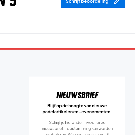
n 5
Schrijf beoordeling
Nieuwsbrief
Blijf op de hoogte van nieuwe
padelartikelen en -evenementen.
Schrijf je hieronder in voor onze
nieuwsbrief. Toestemming kan worden
ingetrokken. Wanneer je je aanmeldt,