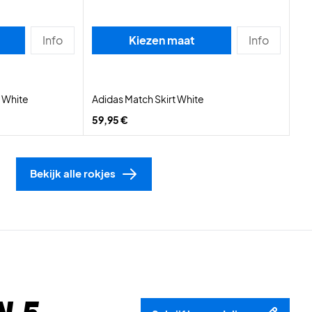
Info
Kiezen maat
Info
t White
Adidas Match Skirt White
59,95 €
Bekijk alle rokjes