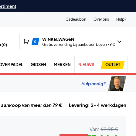
ortiment
Cadeaubon
Over ons
Hulp?
WINKELWAGEN
0
Gratis verzending bij aankopen boven 79 €
 (
0
)
OVER PADEL
GIDSEN
MERKEN
NIEUWS
OUTLET
Hulp nodig?
j aankoop van meer dan 79 €
Levering: 2-4 werkdagen
Van:
69,95 €