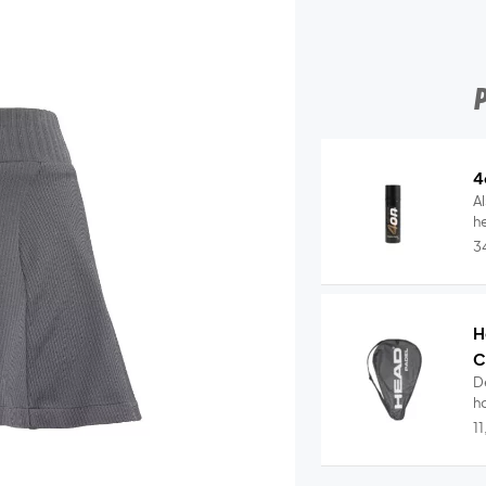
4
Al
he
3
H
C
D
ho
1