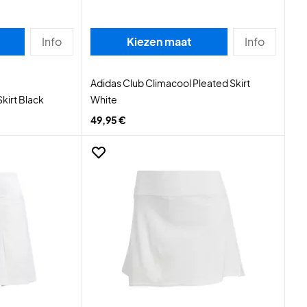
Info
Kiezen maat
Info
Adidas Club Climacool Pleated Skirt
kirt Black
White
49,95 €