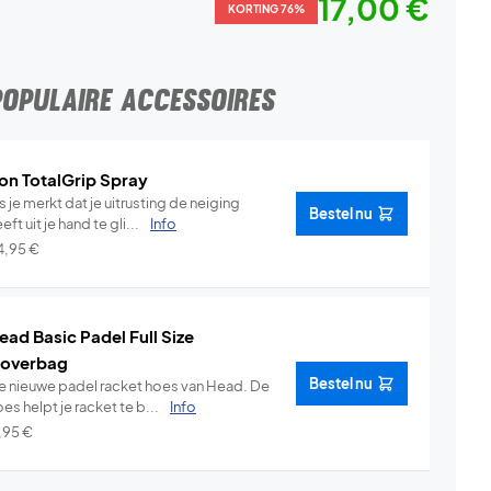
17,00 €
KORTING 76%
POPULAIRE ACCESSOIRES
on TotalGrip Spray
s je merkt dat je uitrusting de neiging
Bestel nu
eft uit je hand te gli...
Info
4,95
€
ead Basic Padel Full Size
overbag
Bestel nu
e nieuwe padel racket hoes van Head. De
es helpt je racket te b...
Info
1,95
€