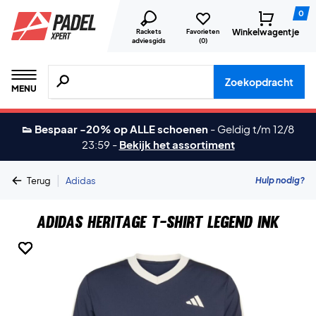
0
Winkelwagentje
Rackets
Favorieten
adviesgids
(
0
)
Zoeken naar producten, merken etc.
Zoekopdracht
MENU
👟 Bespaar -20% op ALLE schoenen
-
Geldig t/m 12/8
23:59
-
Bekijk het assortiment
|
Hulp nodig?
Terug
Adidas
Adidas Heritage T-shirt Legend Ink