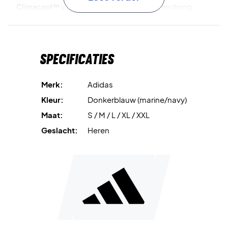
Climacool™
voert vocht af en houdt je koel en droog
tijdens activiteit.
Normale pasvorm en ronde hals
bieden bewegingsvrijheid
Specificaties
en comfort bij dynamische bewegingen.
Zachte piqué-stof
met sneldrogende eigenschappen
Merk:
Adidas
voor comfort en duurzaamheid de hele dag door.
Kleur:
Donkerblauw (marine/navy)
Maat:
S / M / L / XL / XXL
Speel met comfort en stijl – koop de Adidas Heritage T-
shirt Legend Ink vandaag nog!
Geslacht:
Heren
Kleur:
Legend Ink.