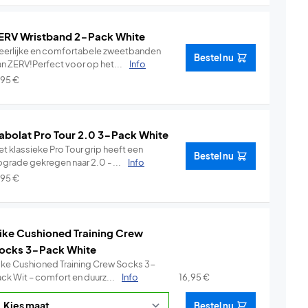
ERV Wristband 2-Pack White
eerlijke en comfortabele zweetbanden
Bestel nu
an ZERV!Perfect voor op het...
Info
,95
€
abolat Pro Tour 2.0 3-Pack White
t klassieke Pro Tour grip heeft een
Bestel nu
pgrade gekregen naar 2.0 - ...
Info
,95
€
ike Cushioned Training Crew
ocks 3-Pack White
ike Cushioned Training Crew Socks 3-
ack Wit – comfort en duurz...
Info
16,95
€
Bestel nu