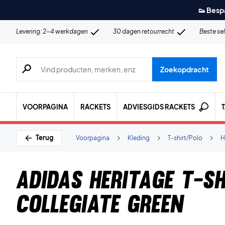
👟 Besp
Levering: 2-4 werkdagen
30 dagen retourrecht
Beste se
Zoeken naar producten, merken etc.
Zoekopdracht
VOORPAGINA
RACKETS
ADVIESGIDS RACKETS
Terug
Voorpagina
Kleding
T-shirt/Polo
H
Adidas Heritage T-sh
Collegiate Green