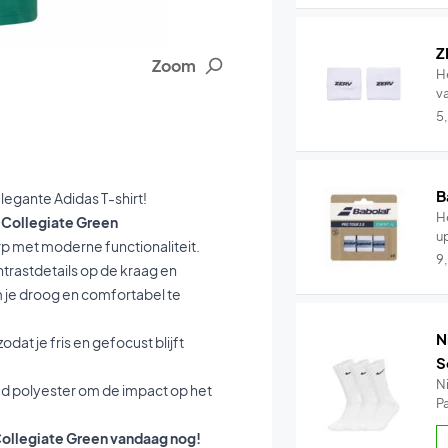
Z
Zoom
H
v
5
B
elegante Adidas T-shirt!
He
t Collegiate Green
u
rp met moderne functionaliteit.
9
ntrastdetails op de kraag en
 je droog en comfortabel te
N
dat je fris en gefocust blijft
S
N
d polyester om de impact op het
P
 Collegiate Green vandaag nog!