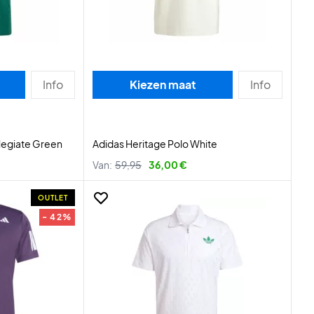
Info
Kiezen maat
Info
llegiate Green
Adidas Heritage Polo White
Van:
59,95
36,00 €
OUTLET
- 42%