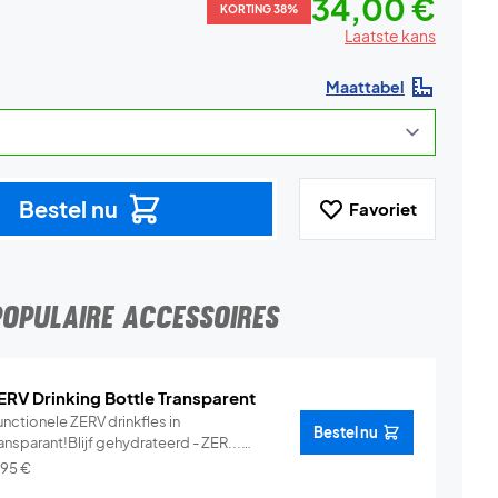
34,00 €
KORTING 38%
Laatste kans
Maattabel
Bestel nu
Favoriet
POPULAIRE ACCESSOIRES
ERV Drinking Bottle Transparent
nctionele ZERV drinkfles in
Bestel nu
ansparant!Blijf gehydrateerd - ZER...
Info
,95
€