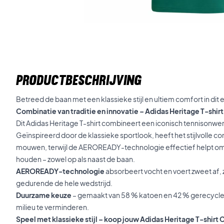
PRODUCTBESCHRIJVING
Betreed de baan met een klassieke stijl en ultiem comfort in dit 
Combinatie van traditie en innovatie – Adidas Heritage T-shir
Dit Adidas Heritage T-shirt combineert een iconisch tennisonwe
Geïnspireerd door de klassieke sportlook, heeft het stijlvolle co
mouwen, terwijl de AEROREADY-technologie effectief helpt om
houden – zowel op als naast de baan.
AEROREADY-technologie
absorbeert vocht en voert zweet af, zo
gedurende de hele wedstrijd.
Duurzame keuze
– gemaakt van 58 % katoen en 42 % gerecycle
milieu te verminderen.
Speel met klassieke stijl – koop jouw Adidas Heritage T-shirt