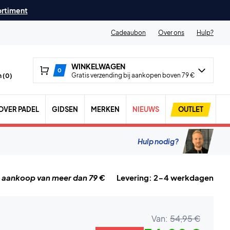
ortiment
Cadeaubon
Over ons
Hulp?
WINKELWAGEN
0
Gratis verzending bij aankopen boven 79 €
 (
0
)
OVER PADEL
GIDSEN
MERKEN
NIEUWS
OUTLET
Hulp nodig?
j aankoop van meer dan 79 €
Levering: 2-4 werkdagen
Van:
54,95 €