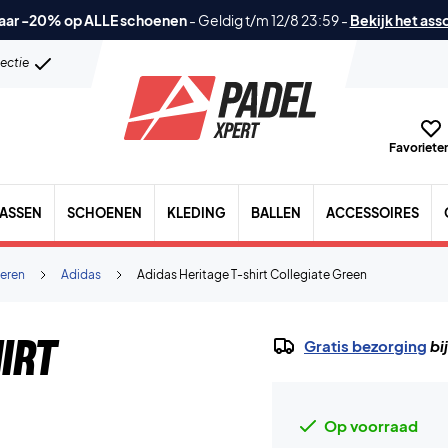
aar -20% op ALLE schoenen
-
Geldig t/m 12/8 23:59
-
Bekijk het ass
lectie
Favorieten
TASSEN
SCHOENEN
KLEDING
BALLEN
ACCESSOIRES
eren
Adidas
Adidas Heritage T-shirt Collegiate Green
irt
Gratis bezorging
bi
Op voorraad