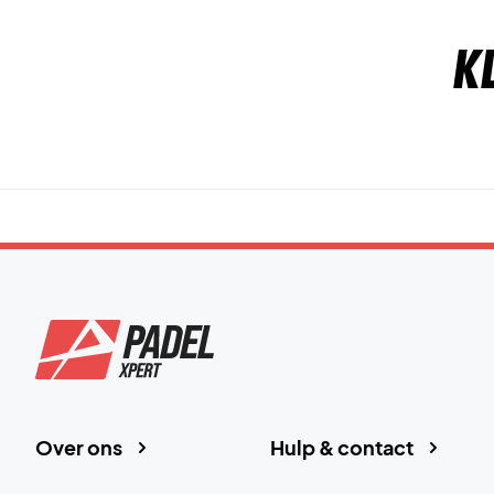
K
Over ons
Hulp & contact