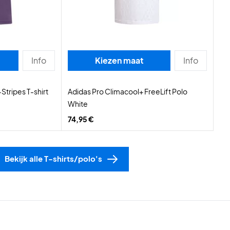
Info
Kiezen maat
Info
Stripes T-shirt
Adidas Pro Climacool+ FreeLift Polo
White
74,95 €
Bekijk alle T-shirts/polo's