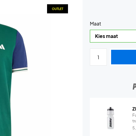
OUTLET
Maat
Z
Fu
tr
5