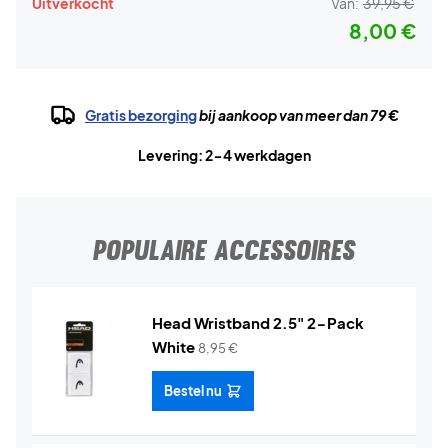
Uitverkocht
Van:
39,95 €
8,00 €
Gratis bezorging
bij aankoop van meer dan 79 €
Levering: 2-4 werkdagen
POPULAIRE ACCESSOIRES
Head Wristband 2.5" 2-Pack
White
8,95
€
Bestel nu