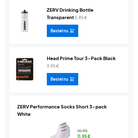
ZERV Drinking Bottle
Transparent
5,95
€
Bestel nu
Head Prime Tour 3-Pack Black
9,95
€
Bestel nu
ZERV Performance Socks Short 3-pack
White
16,95
11,95
€