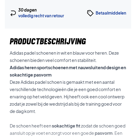
30 dagen
Betaalmiddelen
volledig recht van retour
PRODUCTBESCHRIJVING
Adidas padel schoenen in wit en blauw voor heren. Deze
schoenen bieden veel comfort en stabiliteit.
Adidas heren sportschoenen met nauwsluitend design en
sokachtige pasvorm
Deze Adidas padel schoen is gemaakt met een aantal
verschillende technologieën die je een goed comfort en
ervaring op het veld geven. Hij heeft ook een cool ontwerp
zodat je zowel bij de wedstrijd als bij de training goed voor
de dag komt.
De schoen heeft een
sokachtige fit
zodat de schoen goed
aansluit op je voet en zorgt voor een goede
pasvorm
. Een