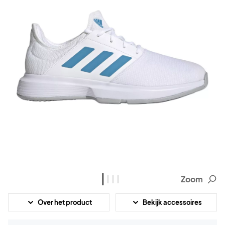
Zoom
Over het product
Bekijk accessoires