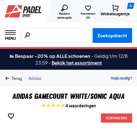
0
Winkelwagentje
Rackets
Favorieten
adviesgids
(
0
)
Zoeken naar producten, merken etc.
Zoekopdracht
MENU
👟 Bespaar -20% op ALLE schoenen
-
Geldig t/m 12/8
23:59
-
Bekijk het assortiment
|
Hulp nodig?
Terug
Adidas
Adidas GameCourt White/Sonic Aqua
4 waarderingen
KORTING 38%
KORTING 38%
KORTING 38%
KORTING 38%