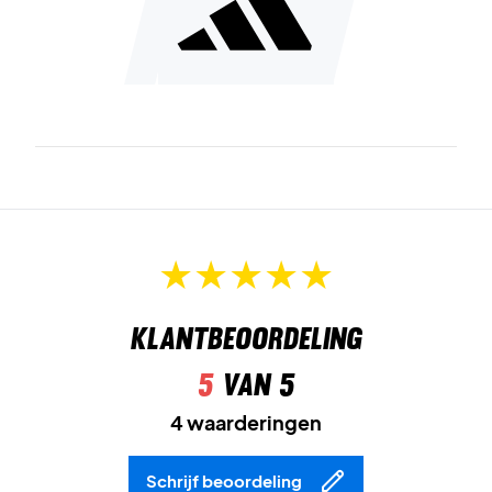
Door deze schoen te kopen, wordt je ook een duurzamere
consument. Dit komt doordat de schoen is gemaakt met
Primegreen
, wat betekent dat er geen nieuw polyester
wordt gebruikt - het eindproduct is volledig gemaakt van
gerecycled polyester.
Padel schoenen van gerecycled polyester, ademend
mesh en met een schokabsorberende tussenzool
Comfortabele sportschoen voor wie een goede stabiliteit
wil, het gevoel dat de schoen strak aan de voet zit, en in het
gewoon goed comfort.
Klantbeoordeling
GZ8514
5
van 5
4 waarderingen
Schrijf beoordeling