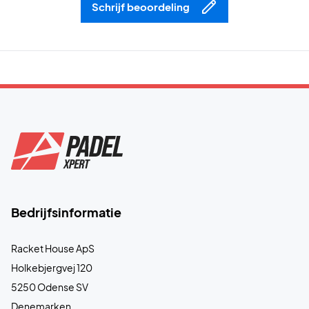
Schrijf beoordeling
Bedrijfsinformatie
Racket House ApS
Holkebjergvej 120
5250 Odense SV
Denemarken