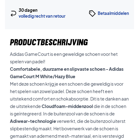
30 dagen
Betaalmiddelen
volledig recht van retour
PRODUCTBESCHRIJVING
Adidas GameCourt is een geweldige schoen voor het
spelen van padel!
Comfortabele, duurzame en slipvaste schoen - Adidas
GameCourt M White/Hazy Blue
Met deze schoen krijg je een schoen die geweldig is voor
het spelen van zowel padel. Deze schoen heeft een
uitstekend comfort en schokabsorptie. Dit is te danken aan
de uitstekende
Cloudfoam-middenzool
die in de schoen
is geïntegreerd. In de buitenzool van de schoen is de
Adiwear-technologie
verwerkt, die de buitenzool uiterst
slipbestendig maakt. Het bovenwerk van de schoen is
gemaakt van ademend mesh-materiaal, en is verstevigd