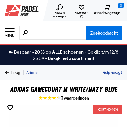
0
Winkelwagentje
Rackets
Favorieten
adviesgids
(
0
)
Zoeken naar producten, merken etc.
Zoekopdracht
MENU
👟 Bespaar -20% op ALLE schoenen
-
Geldig t/m 12/8
23:59
-
Bekijk het assortiment
|
Hulp nodig?
Terug
Adidas
Adidas GameCourt M White/Hazy Blue
3 waarderingen
KORTING 46%
KORTING 46%
KORTING 46%
KORTING 46%