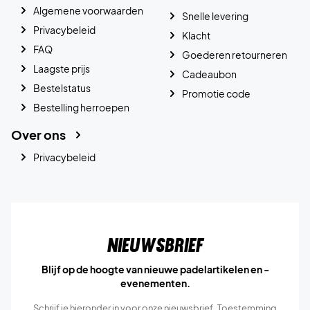
Algemene voorwaarden
Snelle levering
Privacybeleid
Klacht
FAQ
Goederen retourneren
Laagste prijs
Cadeaubon
Bestelstatus
Promotie code
Bestelling herroepen
Over ons
Privacybeleid
Nieuwsbrief
Blijf op de hoogte van nieuwe padelartikelen en -
evenementen.
Schrijf je hieronder in voor onze nieuwsbrief. Toestemming