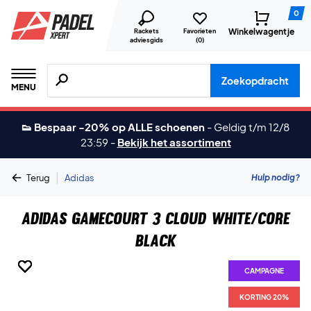
0
Winkelwagentje
Rackets
Favorieten
adviesgids
(
0
)
Zoeken naar producten, merken etc.
Zoekopdracht
MENU
👟 Bespaar -20% op ALLE schoenen
-
Geldig t/m 12/8
23:59
-
Bekijk het assortiment
|
Hulp nodig?
Terug
Adidas
Adidas GameCourt 3 Cloud White/Core
Black
CAMPAGNE
CAMPAGNE
CAMPAGNE
CAMPAGNE
CAMPAGNE
CAMPAGNE
CAMPAGNE
KORTING 20%
KORTING 20%
KORTING 20%
KORTING 20%
KORTING 20%
KORTING 20%
KORTING 20%