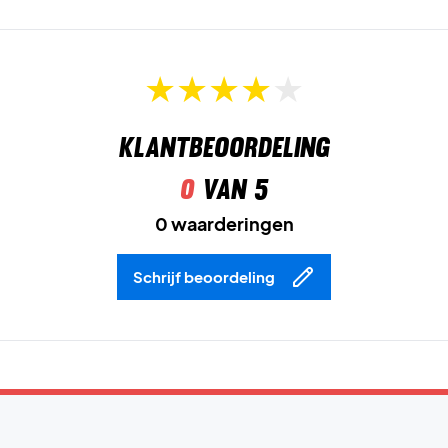
comfort.
Neem de controle over het spel – scoor de Adidas
GameCourt 3 vandaag nog!
Kleur:
Wit/Zwart.
Klantbeoordeling
0
van 5
0 waarderingen
Schrijf beoordeling