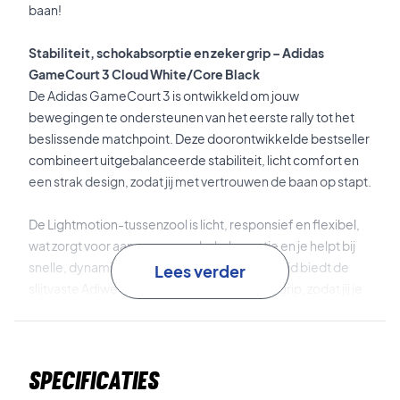
baan!
Stabiliteit, schokabsorptie en zeker grip – Adidas
GameCourt 3 Cloud White/Core Black
De Adidas GameCourt 3 is ontwikkeld om jouw
bewegingen te ondersteunen van het eerste rally tot het
beslissende matchpoint. Deze doorontwikkelde bestseller
combineert uitgebalanceerde stabiliteit, licht comfort en
een strak design, zodat jij met vertrouwen de baan op stapt.
De Lightmotion-tussenzool is licht, responsief en flexibel,
wat zorgt voor aangename schokabsorptie en je helpt bij
snelle, dynamische bewegingen. Tegelijkertijd biedt de
Lees verder
slijtvaste Adiwear-buitenzool betrouwbare grip, zodat jij je
vrij kunt bewegen gedurende de hele wedstrijd.
De lichte TPU-hielklem helpt bij het stabiliseren van de
Specificaties
achtervoet tijdens zijwaartse bewegingen, terwijl de
toefeder zorgt voor een dynamische houding en soepele