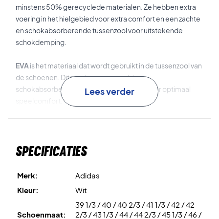
minstens 50% gerecyclede materialen. Ze hebben extra
voering in het hielgebied voor extra comfort en een zachte
en schokabsorberende tussenzool voor uitstekende
schokdemping.
EVA
is het materiaal dat wordt gebruikt in de tussenzool van
de schoenen. Dit zorgt voor een zachte,
schokabsorberende en lichte tussenzool voor optimaal
Lees verder
speelcomfort.
Adiwear
is het duurzame en antislip materiaal dat wordt
gebruikt in de buitenzool voor optimale stabiliteit op het
Specificaties
veld.
Ervaar het comfort op het veld - koop vandaag nog een
Merk:
Adidas
paar!
Kleur:
Wit
Kleur: Wit en donkerblauw.
39 1/3 / 40 / 40 2/3 / 41 1/3 / 42 / 42
Schoenmaat:
2/3 / 43 1/3 / 44 / 44 2/3 / 45 1/3 / 46 /