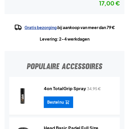
17,00 €
Gratis bezorging
bij aankoop van meer dan 79 €
Levering: 2-4 werkdagen
POPULAIRE ACCESSOIRES
4on TotalGrip Spray
34,95
€
Bestel nu
Head Basic Padel Full Size