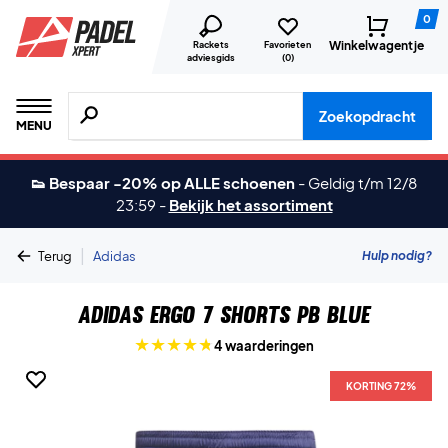
0
Winkelwagentje
Rackets
Favorieten
adviesgids
(
0
)
Zoeken naar producten, merken etc.
Zoekopdracht
MENU
👟 Bespaar -20% op ALLE schoenen
-
Geldig t/m 12/8
23:59
-
Bekijk het assortiment
|
Hulp nodig?
Terug
Adidas
Adidas Ergo 7 Shorts PB Blue
4 waarderingen
KORTING 72%