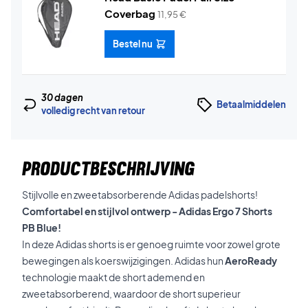
Coverbag
11,95
€
Bestel nu
30 dagen
Betaalmiddelen
volledig recht van retour
PRODUCTBESCHRIJVING
Stijlvolle en zweetabsorberende Adidas padelshorts!
Comfortabel en stijlvol ontwerp - Adidas Ergo 7 Shorts
PB Blue!
In deze Adidas shorts is er genoeg ruimte voor zowel grote
bewegingen als koerswijzigingen. Adidas hun
AeroReady
technologie maakt de short ademend en
zweetabsorberend, waardoor de short superieur