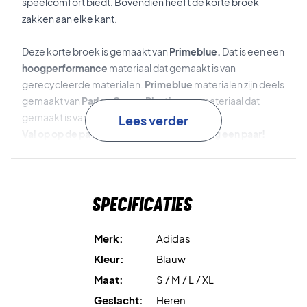
speelcomfort biedt. Bovendien heeft de korte broek
zakken aan elke kant.
Deze korte broek is gemaakt van
Primeblue.
Dat is een een
hoogperformance
materiaal dat gemaakt is van
gerecycleerde materialen.
Primeblue
materialen zijn deels
gemaakt van
Parley Ocean Plastic
, een materiaal dat
gemaakt is van gerecycled plastic.
Lees verder
Val op op de padelbaan - koop vandaag nog een paar!
Lengte: 18 cm
Materiaal: 93% gerecycled polyester en 7% elastaan!
Kleur: Blauw met wit geborduurd Adidas logo.
Specificaties
Merk:
Adidas
Kleur:
Blauw
Maat:
S / M / L / XL
Geslacht:
Heren