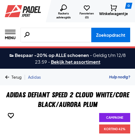
0
Winkelwagentje
Rackets
Favorieten
adviesgids
(
0
)
Zoeken naar producten, merken etc.
Zoekopdracht
MENU
👟 Bespaar -20% op ALLE schoenen
-
Geldig t/m 12/8
23:59
-
Bekijk het assortiment
|
Hulp nodig?
Terug
Adidas
Adidas Defiant Speed 2 Cloud White/Core
Black/Aurora Plum
CAMPAGNE
CAMPAGNE
CAMPAGNE
CAMPAGNE
CAMPAGNE
CAMPAGNE
CAMPAGNE
KORTING 42%
KORTING 42%
KORTING 42%
KORTING 42%
KORTING 42%
KORTING 42%
KORTING 42%