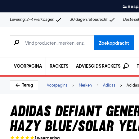
👟 Besp
Levering: 2-4 werkdagen
30 dagen retourrecht
Beste se
Zoeken naar producten, merken etc.
Zoekopdracht
VOORPAGINA
RACKETS
ADVIESGIDS RACKETS
Terug
Voorpagina
Merken
Adidas
Adidas
Adidas Defiant Gene
Hazy Blue/Solar Ye
1 waardering