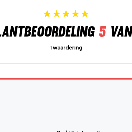
lantbeoordeling
5
van
1 waardering