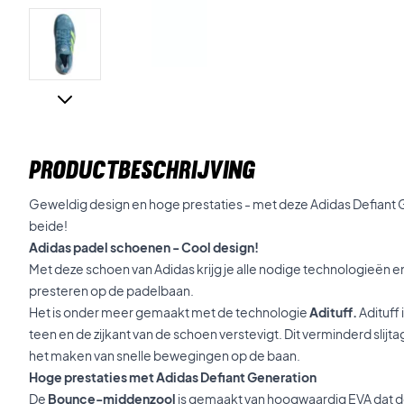
PRODUCTBESCHRIJVING
Geweldig design en hoge prestaties - met deze Adidas Defiant G
beide!
Adidas padel schoenen - Cool design!
Met deze schoen van Adidas krijg je alle nodige technologieën e
presteren op de padelbaan.
Het is onder meer gemaakt met de technologie
Adituff.
Adituff
teen en de zijkant van de schoen verstevigt. Dit verminderd slijt
het maken van snelle bewegingen op de baan.
Hoge prestaties met Adidas Defiant Generation
De
Bounce-middenzool
is gemaakt van hoogwaardig EVA dat 