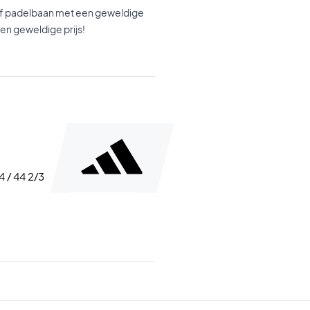
- of padelbaan met een geweldige
en geweldige prijs!
44 / 44 2/3