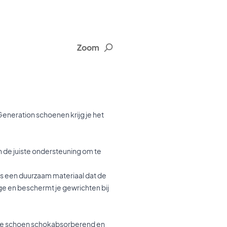
Zoom
eneration schoenen krijg je het
n de juiste ondersteuning om te
 is een duurzaam materiaal dat de
age en beschermt je gewrichten bij
de schoen schokabsorberend en