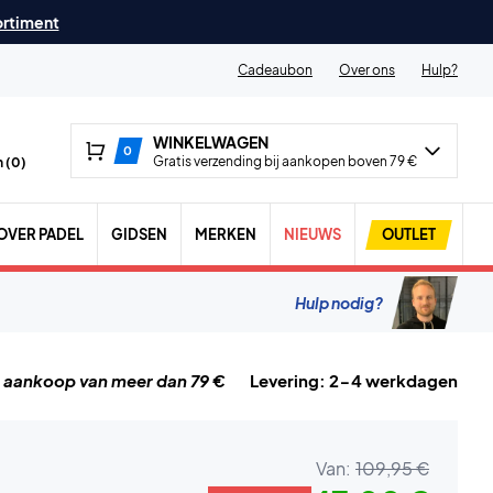
ortiment
Cadeaubon
Over ons
Hulp?
WINKELWAGEN
0
Gratis verzending bij aankopen boven 79 €
 (
0
)
OVER PADEL
GIDSEN
MERKEN
NIEUWS
OUTLET
Hulp nodig?
j aankoop van meer dan 79 €
Levering: 2-4 werkdagen
Van:
109,95 €