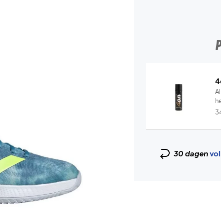
4
Al
he
3
30 dagen
vol