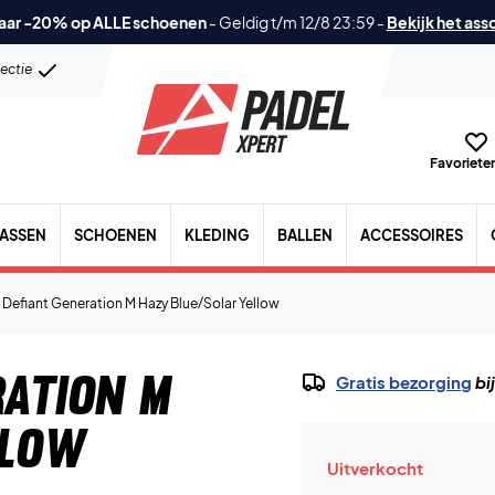
aar -20% op ALLE schoenen
-
Geldig t/m 12/8 23:59
-
Bekijk het ass
lectie
Favorieten
TASSEN
SCHOENEN
KLEDING
BALLEN
ACCESSOIRES
 Defiant Generation M Hazy Blue/Solar Yellow
ration M
Gratis bezorging
bi
llow
Uitverkocht