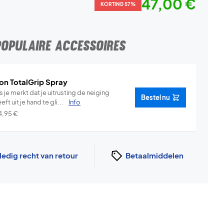
47,00 €
KORTING 57%
POPULAIRE ACCESSOIRES
on TotalGrip Spray
s je merkt dat je uitrusting de neiging
Bestel nu
eft uit je hand te gli...
Info
4,95
€
ledig recht van retour
Betaalmiddelen