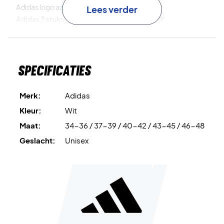
Adidas logo aan de bovenkant.
Lees verder
Adidas 3 stuks - Veel kwaliteit voor het geld!
De sokken zijn gemaakt met een zware katoenen voering,
die zorgt voor een schokabsorberend effect en een
heerlijk comfort. De sokken zijn gemaakt in een kort
Specificaties
enkeldesign en zijn perfect voor zowel padel als tennis.
Adidas nr: DZ9365
Merk:
Adidas
Kleur: Wit met zwart logo.
Kleur:
Wit
Maat:
34-36 / 37-39 / 40-42 / 43-45 / 46-48
Geslacht:
Unisex