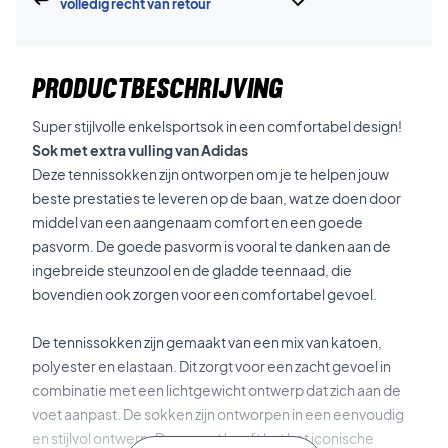
volledig recht van retour
PRODUCTBESCHRIJVING
Super stijlvolle enkelsportsok in een comfortabel design!
Sok met extra vulling van Adidas
Deze tennissokken zijn ontworpen om je te helpen jouw
beste prestaties te leveren op de baan, wat ze doen door
middel van een aangenaam comfort en een goede
pasvorm. De goede pasvorm is vooral te danken aan de
ingebreide steunzool en de gladde teennaad, die
bovendien ook zorgen voor een comfortabel gevoel.
De tennissokken zijn gemaakt van een mix van katoen,
polyester en elastaan. Dit zorgt voor een zacht gevoel in
combinatie met een lichtgewicht ontwerp dat zich aan de
voet aanpast. De sokken zijn ontworpen in een eenvoudig
en stijlvol ontwerp. Daarnaast heeft het het iconische