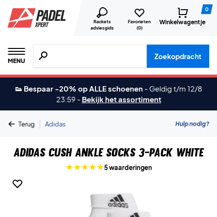
0
Winkelwagentje
Rackets
Favorieten
adviesgids
(
0
)
Zoeken naar producten, merken etc.
Zoekopdracht
MENU
👟 Bespaar -20% op ALLE schoenen
-
Geldig t/m 12/8
23:59
-
Bekijk het assortiment
|
Hulp nodig?
Terug
Adidas
Adidas Cush Ankle Socks 3-pack White
5 waarderingen