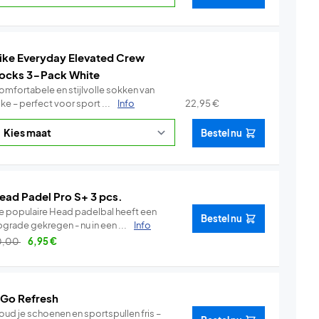
ike Everyday Elevated Crew
ocks 3-Pack White
omfortabele en stijlvolle sokken van
ke – perfect voor sport ...
Info
22,95
€
Bestel nu
ead Padel Pro S+ 3 pcs.
e populaire Head padelbal heeft een
Bestel nu
grade gekregen - nu in een ...
Info
0,00
6,95
€
 Go Refresh
oud je schoenen en sportspullen fris –