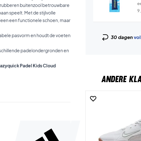
e
e rubberen buitenzool betrouwbare
9
baan speelt. Met de stijlvolle
alleen een functionele schoen, maar
abele pasvorm en houdt de voeten
30 dagen
vol
rschillende padelondergronden en
Crazyquick Padel Kids Cloud
ANDERE KL