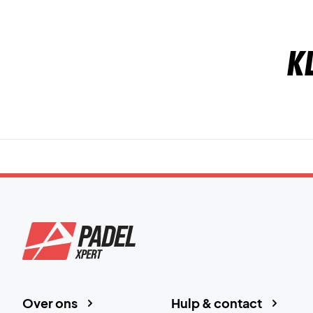
K
Over ons
Hulp & contact