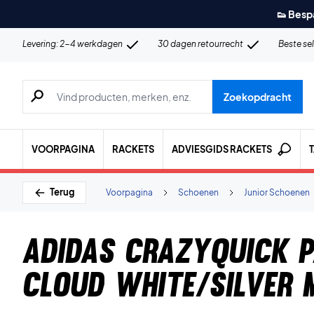
👟 Besp
Levering: 2-4 werkdagen
30 dagen retourrecht
Beste se
Zoeken naar producten, merken etc.
Zoekopdracht
VOORPAGINA
RACKETS
ADVIESGIDS RACKETS
Terug
Voorpagina
Schoenen
Junior Schoenen
Adidas Crazyquick P
Cloud White/Silver 