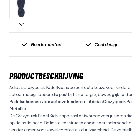
Goede comfort
Cool design
PRODUCTBESCHRIJVING
Adidas Crazyquick Padel Kids is de perfecte keuze voor kinderen 
schoen nodig hebben die past bij hun energie, beweeglijkheid en
Padelschoenen voor actieve kinderen – Adidas Crazyquick Pa
Metallic
De Crazyquick Padel Kids is speciaal ontworpen voor junioren die 
op de padelbaan. De lichte constructie combineert ademend tex
versterkingen voor zowel comfort als duurzaamheid. De verstelba