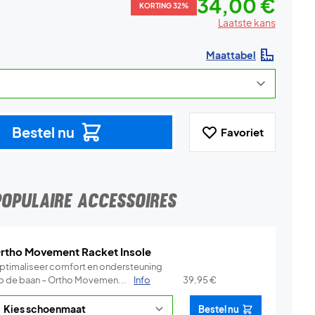
34,00 €
KORTING 32%
Laatste kans
Maattabel
Bestel nu
Favoriet
POPULAIRE ACCESSOIRES
rtho Movement Racket Insole
ptimaliseer comfort en ondersteuning
p de baan – Ortho Movemen...
Info
39,95
€
Bestel nu