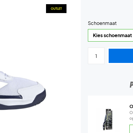
OUTLET
Schoenmaat
O
O
o