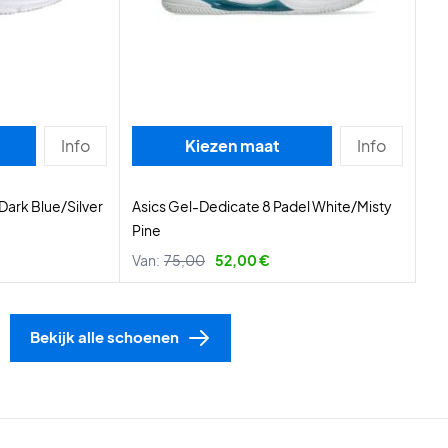
Info
Kiezen maat
Info
Dark Blue/Silver
Asics Gel-Dedicate 8 Padel White/Misty
Pine
Van:
75,00
52,00 €
Bekijk alle schoenen