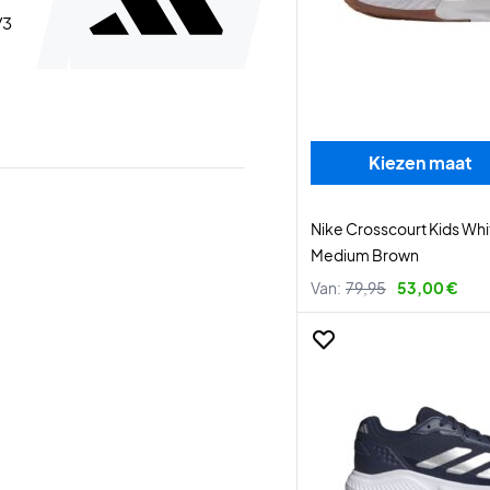
/3
Kiezen maat
Nike Crosscourt Kids W
Medium Brown
Van:
79,95
53,00 €