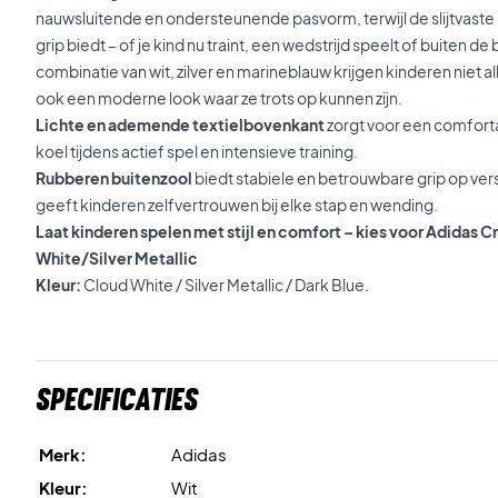
nauwsluitende en ondersteunende pasvorm, terwijl de slijtvast
grip biedt – of je kind nu traint, een wedstrijd speelt of buiten de 
combinatie van wit, zilver en marineblauw krijgen kinderen niet 
ook een moderne look waar ze trots op kunnen zijn.
Lichte en ademende textielbovenkant
zorgt voor een comfort
koel tijdens actief spel en intensieve training.
Rubberen buitenzool
biedt stabiele en betrouwbare grip op ve
geeft kinderen zelfvertrouwen bij elke stap en wending.
Laat kinderen spelen met stijl en comfort – kies voor Adidas 
White/Silver Metallic
Kleur:
Cloud White / Silver Metallic / Dark Blue.
Specificaties
Merk:
Adidas
Kleur:
Wit