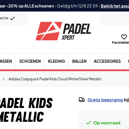
aar -20% op ALLE schoenen
-
Geldig t/m 12/8 23:59
-
Bekijk het ass
lectie
Favorieten
TASSEN
SCHOENEN
KLEDING
BALLEN
ACCESSOIRES
Adidas Crazyquick Padel Kids Cloud White/Silver Metallic
adel Kids
Gratis bezorging
bi
Metallic
Op voorraad