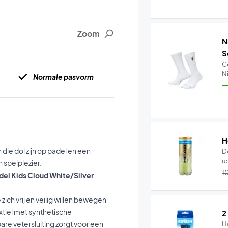
Zoom
N
S
C
Ni
Normale pasvorm
H
die dol zijn op padel en een
D
up
 spelplezier.
1
del Kids Cloud White/Silver
zich vrij en veilig willen bewegen
tiel met synthetische
2
re vetersluiting zorgt voor een
H