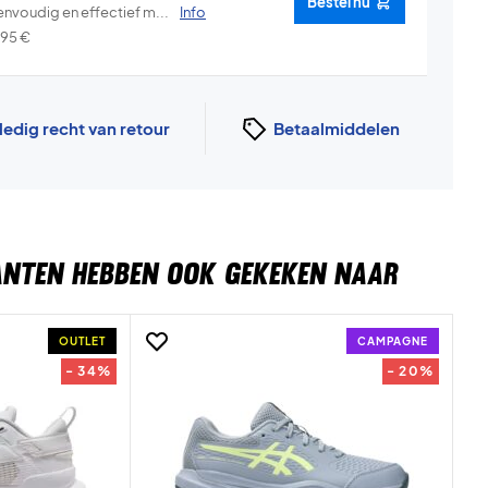
Bestel nu
envoudig en effectief m...
Info
,95
€
ledig recht van retour
Betaalmiddelen
ANTEN HEBBEN OOK GEKEKEN NAAR
OUTLET
CAMPAGNE
- 34%
- 20%