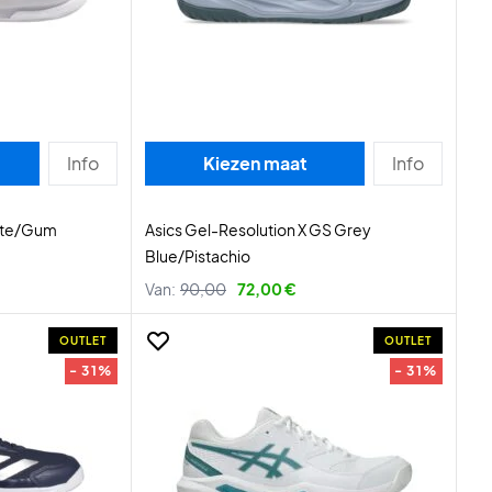
Info
Kiezen maat
Info
hite/Gum
Asics Gel-Resolution X GS Grey
Blue/Pistachio
Van:
90,00
72,00 €
OUTLET
OUTLET
- 31%
- 31%