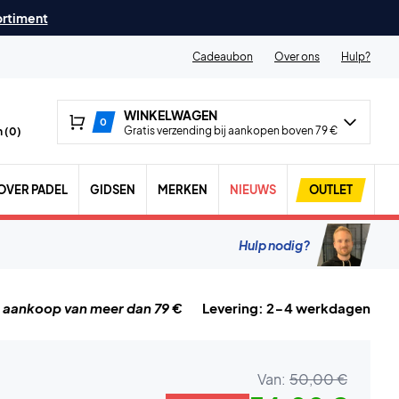
ortiment
Cadeaubon
Over ons
Hulp?
WINKELWAGEN
0
Gratis verzending bij aankopen boven 79 €
 (
0
)
OVER PADEL
GIDSEN
MERKEN
NIEUWS
OUTLET
Hulp nodig?
j aankoop van meer dan 79 €
Levering: 2-4 werkdagen
Van:
50,00 €