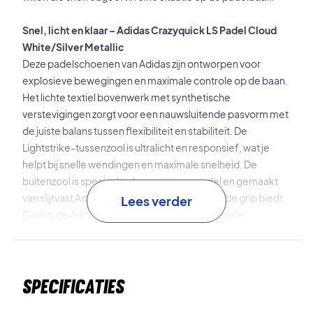
Snel, licht en klaar – Adidas Crazyquick LS Padel Cloud
White/Silver Metallic
Deze padelschoenen van Adidas zijn ontworpen voor
explosieve bewegingen en maximale controle op de baan.
Het lichte textiel bovenwerk met synthetische
verstevigingen zorgt voor een nauwsluitende pasvorm met
de juiste balans tussen flexibiliteit en stabiliteit. De
Lightstrike-tussenzool is ultralicht en responsief, wat je
helpt bij snelle wendingen en maximale snelheid. De
buitenzool is speciaal ontworpen voor padel en gemaakt
van slijtvast Adiwear-materiaal, dat uitstekende grip biedt.
Lees verder
Dankzij de Adituff-versterkte neus en de stabiele
Slingframe-constructie kun je met volle intensiteit spelen –
van begin tot eind.
Specificaties
Lightstrike
is een lichtgewicht tussenzool die snelle
respons en effectieve demping biedt – ideaal voor het