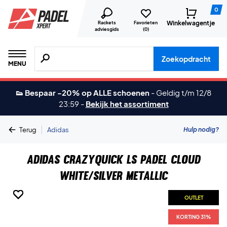
0
Winkelwagentje
Rackets
Favorieten
adviesgids
(
0
)
Zoeken naar producten, merken etc.
Zoekopdracht
MENU
👟 Bespaar -20% op ALLE schoenen
-
Geldig t/m 12/8
23:59
-
Bekijk het assortiment
|
Hulp nodig?
Terug
Adidas
Adidas Crazyquick LS Padel Cloud
White/Silver Metallic
OUTLET
OUTLET
OUTLET
OUTLET
OUTLET
OUTLET
KORTING 31%
KORTING 31%
KORTING 31%
KORTING 31%
KORTING 31%
KORTING 31%