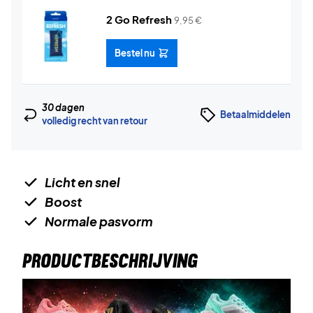
2 Go Refresh
9,95
€
Bestel nu
30 dagen
Betaalmiddelen
volledig recht van retour
Licht en snel
Boost
Normale pasvorm
PRODUCTBESCHRIJVING