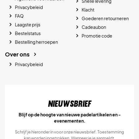
Snelle levering
Privacybeleid
Klacht
FAQ
Goederen retourneren
Laagste prijs
Cadeaubon
Bestelstatus
Promotie code
Bestelling herroepen
Over ons
Privacybeleid
Nieuwsbrief
Blijf op de hoogte van nieuwe padelartikelen en -
evenementen.
Schrijf je hieronder in voor onze nieuwsbrief. Toestemming
kan worden ingetrokken. Wanneer je je aanmeldt,