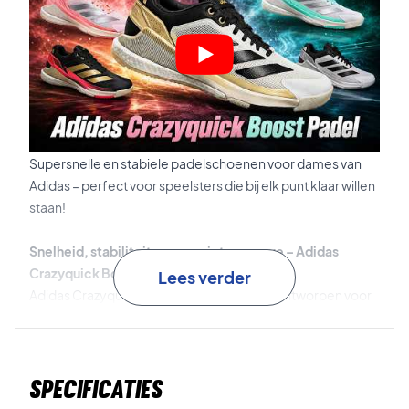
Supersnelle en stabiele padelschoenen voor dames van
Adidas – perfect voor speelsters die bij elk punt klaar willen
staan!
Snelheid, stabiliteit en energieteruggave – Adidas
Crazyquick Boost Padel Women Wit/Roze
Lees verder
Adidas Crazyquick Boost Padel Women is ontworpen voor
snelle en zelfverzekerde bewegingen op de padelbaan. De
schoen combineert een lichtgewicht bovenwerk met een
stabiliserende Slingframe-constructie, zodat je snel en
Specificaties
veilig in alle richtingen kunt bewegen.