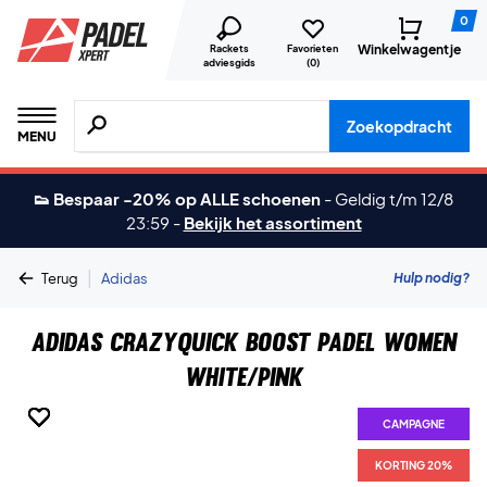
0
Winkelwagentje
Rackets
Favorieten
adviesgids
(
0
)
Zoeken naar producten, merken etc.
Zoekopdracht
MENU
👟 Bespaar -20% op ALLE schoenen
-
Geldig t/m 12/8
23:59
-
Bekijk het assortiment
|
Hulp nodig?
Terug
Adidas
Adidas Crazyquick Boost Padel Women
White/Pink
CAMPAGNE
CAMPAGNE
CAMPAGNE
CAMPAGNE
CAMPAGNE
CAMPAGNE
CAMPAGNE
CAMPAGNE
KORTING 20%
KORTING 20%
KORTING 20%
KORTING 20%
KORTING 20%
KORTING 20%
KORTING 20%
KORTING 20%