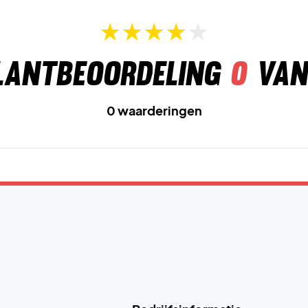
lantbeoordeling
0
van
0 waarderingen