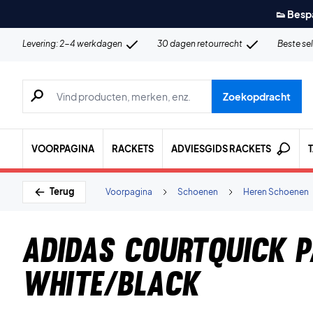
👟 Besp
Levering: 2-4 werkdagen
30 dagen retourrecht
Beste se
Zoeken naar producten, merken etc.
Zoekopdracht
VOORPAGINA
RACKETS
ADVIESGIDS RACKETS
Terug
Voorpagina
Schoenen
Heren Schoenen
Adidas Courtquick P
White/Black