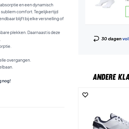
kabsorptie en een dynamisch
subliem comfort. Tegelijkertijd
baar blijft bij elke versnelling of
etsbare plekken. Daarnaast is deze
30 dagen
vol
.
rptie.
elle overgangen.
elbaan.
ANDERE KL
g nog!