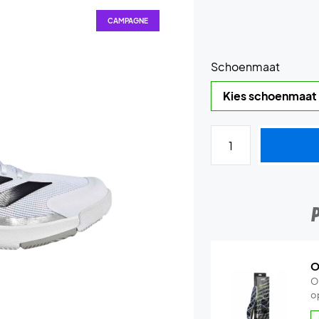
CAMPAGNE
Schoenmaat
O
O
o