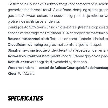
De flexibele Bounce-tussenzool zorgt voor comfortabele scho
gevoel onder de voet, terwijl Cloudfoam-demping bijdraagt aan 
geeft de Adiwear-buitenzool duurzaam grip, zodat je zeker en wend
plotselinge richtingsverandering.
Dankzij de Adituff-teensluiting krijg je extra slijtvastheid op kw
schoen vervaardigd met minimaal 20% gerecyclede materialen
Bounce-tussenzool
biedt flexibele en comfortabele schokabso
Cloudfoam-demping
vergroot het comfort tijdens het spel.
Slingframe-constructie
ondersteunt rotatiebewegingen en sn
Adiwear-buitenzool
staat garant voor duurzaam grip op de pad
Adituff-teen
verhoogt de slijtvastheid bij de tenen.
Wees razendsnel – bestel de Adidas Courtquick Padel vandaa
Kleur:
Wit/Zwart.
Specificaties