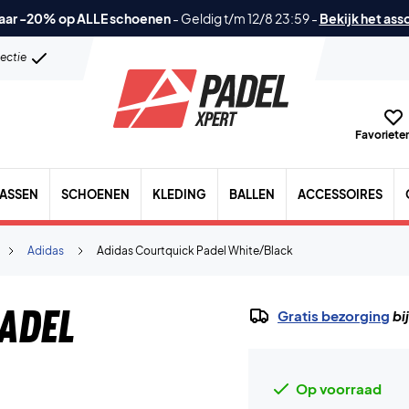
aar -20% op ALLE schoenen
-
Geldig t/m 12/8 23:59
-
Bekijk het ass
lectie
Favorieten
TASSEN
SCHOENEN
KLEDING
BALLEN
ACCESSOIRES
Adidas
Adidas Courtquick Padel White/Black
adel
Gratis bezorging
bi
Op voorraad