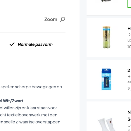
Zoom
H
D
up
Normale pasvorm
1
2
H
e
el spel en scherpe bewegingen op
9
el Wit/Zwart
willen zijn en klaar staan voor
N
icht textielbovenwerk met een
S
n snelle zijwaartse overstappen
C
Ni