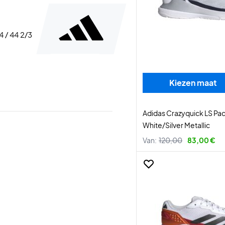
44 / 44 2/3
Kiezen maat
Adidas Crazyquick LS Pa
White/Silver Metallic
Van:
120,00
83,00 €