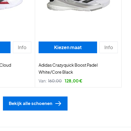
Info
Kiezen maat
Info
 Cloud
Adidas Crazyquick Boost Padel
White/Core Black
Van:
160,00
128,00 €
Bekijk alle schoenen