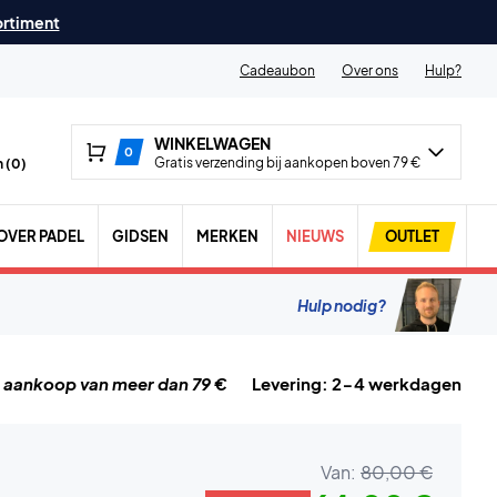
ortiment
Cadeaubon
Over ons
Hulp?
WINKELWAGEN
0
Gratis verzending bij aankopen boven 79 €
 (
0
)
OVER PADEL
GIDSEN
MERKEN
NIEUWS
OUTLET
Hulp nodig?
j aankoop van meer dan 79 €
Levering: 2-4 werkdagen
Van:
80,00 €