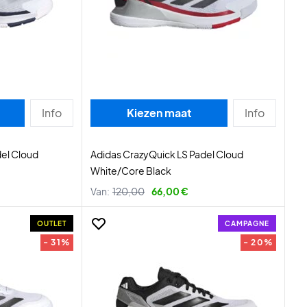
Info
Kiezen maat
Info
del Cloud
Adidas CrazyQuick LS Padel Cloud
White/Core Black
Van:
120,00
66,00 €
OUTLET
CAMPAGNE
- 31%
- 20%