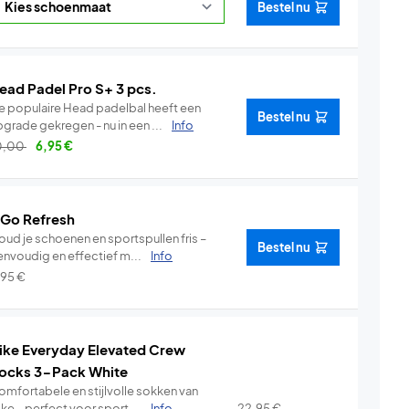
Bestel nu
ead Padel Pro S+ 3 pcs.
e populaire Head padelbal heeft een
Bestel nu
grade gekregen - nu in een ...
Info
0,00
6,95
€
 Go Refresh
oud je schoenen en sportspullen fris –
Bestel nu
envoudig en effectief m...
Info
,95
€
ike Everyday Elevated Crew
ocks 3-Pack White
omfortabele en stijlvolle sokken van
ke – perfect voor sport ...
Info
22,95
€