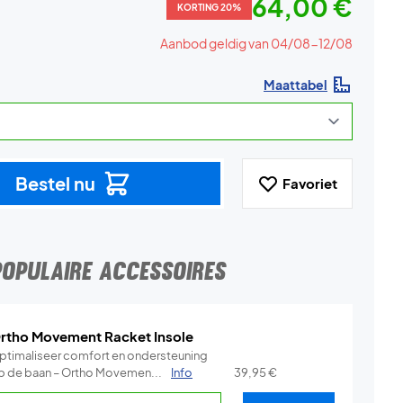
64,00 €
KORTING 20%
Aanbod geldig van 04/08-12/08
Maattabel
Bestel nu
Favoriet
POPULAIRE ACCESSOIRES
rtho Movement Racket Insole
ptimaliseer comfort en ondersteuning
p de baan – Ortho Movemen...
Info
39,95
€