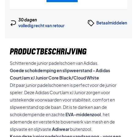
30 dagen
Betaalmiddelen
volledig recht van retour
PRODUCTBESCHRIJVING
Schitterende junior padelschoen van Adidas.
Goede schokdemping en slipweerstand - Adidas
CourtJam xJ Junior Core Black/Cloud White
Dit paar junior padelschoenen is perfect voor de junior
speler. Deze Adidas CourtJam xJ Junior zorgen voor
uitstekende voorwaarden voor stabiliteit, comfort en
slipweerstand op de baan. Dit is te danken aan de
schokdempende en zachte
EVA-middenzool
, het
ademende en versterkte bovenwerk van mesh en de
slipvaste en slijtvaste
Adiwear
buitenzool.
Koop deze junior padelschoen vandaag nog - voor een