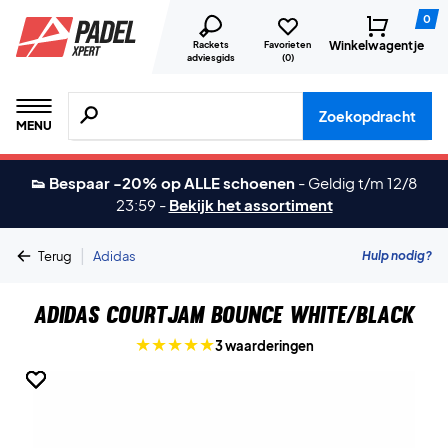
0
Winkelwagentje
Rackets
Favorieten
adviesgids
(
0
)
Zoeken naar producten, merken etc.
Zoekopdracht
MENU
👟 Bespaar -20% op ALLE schoenen
-
Geldig t/m 12/8
23:59
-
Bekijk het assortiment
|
Hulp nodig?
Terug
Adidas
Adidas CourtJam Bounce White/Black
3 waarderingen