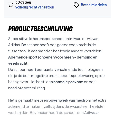
30 dagen
Betaalmiddelen
volledig recht van retour
PRODUCTBESCHRIJVING
Super stijlvolle herensportschoenen in zwart en wit van
Adidas. De schoen heeft een goede veerkracht in de
tussenzool, is ademend en heeft vele andere voordelen.
Ademende sportschoenen voor heren - demping en
veerkracht
De schoen heeft een aantal verschillende technologieën
die je de best mogelijke prestaties en speelervaring op de
baan geven. Het heeft een
normale pasvorm
en een
naadloze vetersluiting.
Het is gemaakt met een
bovenwerk van mesh
om het extra
ademend te maken - zelfs tijdens de zwaarste en heetste
wedstrijden. Bovendien heeft de schoen een
Adiwear