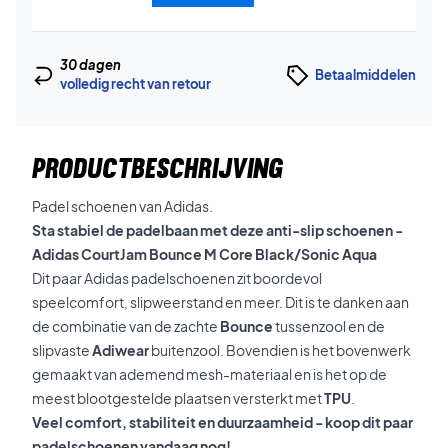
30 dagen
Betaalmiddelen
volledig recht van retour
PRODUCTBESCHRIJVING
Padel schoenen van Adidas.
Sta stabiel de padelbaan met deze anti-slip schoenen -
Adidas CourtJam Bounce M Core Black/Sonic Aqua
Dit paar Adidas padelschoenen zit boordevol
speelcomfort, slipweerstand en meer. Dit is te danken aan
de combinatie van de zachte
Bounce
tussenzool en de
slipvaste
Adiwear
buitenzool. Bovendien is het bovenwerk
gemaakt van ademend mesh-materiaal en is het op de
meest blootgestelde plaatsen versterkt met
TPU
.
Veel comfort, stabiliteit en duurzaamheid - koop dit paar
padelschoenen vandaag nog!