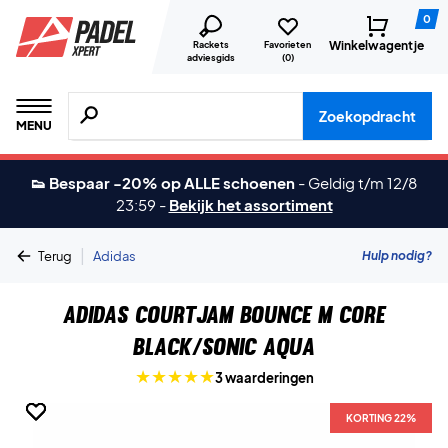
0
Winkelwagentje
Rackets
Favorieten
adviesgids
(
0
)
Zoeken naar producten, merken etc.
Zoekopdracht
MENU
👟 Bespaar -20% op ALLE schoenen
-
Geldig t/m 12/8
23:59
-
Bekijk het assortiment
|
Hulp nodig?
Terug
Adidas
Adidas CourtJam Bounce M Core
Black/Sonic Aqua
3 waarderingen
KORTING 22%
KORTING 22%
KORTING 22%
KORTING 22%