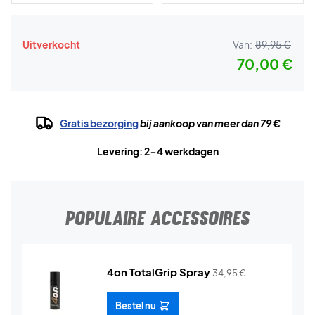
Uitverkocht
Van:
89,95 €
70,00 €
Gratis bezorging
bij aankoop van meer dan 79 €
Levering: 2-4 werkdagen
POPULAIRE ACCESSOIRES
4on TotalGrip Spray
34,95
€
Bestel nu