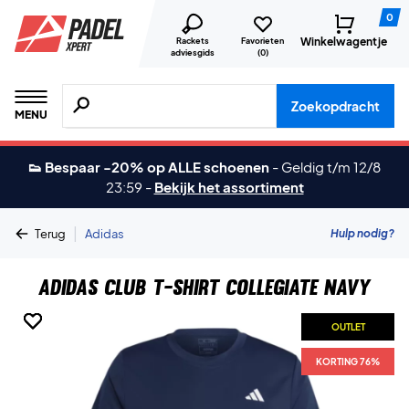
0
Winkelwagentje
Rackets
Favorieten
adviesgids
(
0
)
Zoeken naar producten, merken etc.
Zoekopdracht
MENU
👟 Bespaar -20% op ALLE schoenen
-
Geldig t/m 12/8
23:59
-
Bekijk het assortiment
|
Hulp nodig?
Terug
Adidas
Adidas Club T-Shirt Collegiate Navy
OUTLET
OUTLET
OUTLET
OUTLET
KORTING 76%
KORTING 76%
KORTING 76%
KORTING 76%