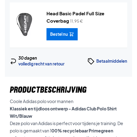
Head Basic Padel Full Size
Coverbag
11,95
€
Bestel nu
30 dagen
Betaalmiddelen
volledig recht van retour
PRODUCTBESCHRIJVING
Coole Adidas polo voor mannen
Klassiek en tijdloos ontwerp - Adidas Club Polo Shirt
Wit/Blauw
Deze polo van Adidas is perfect voor tijdens je training. De
polo is gemaakt van 1
00% recyclebaar Primegreen