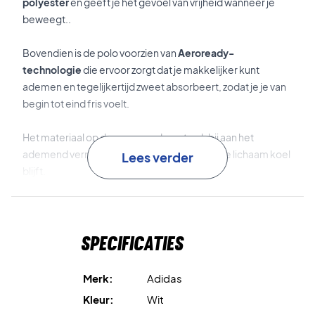
polyester
en geeft je het gevoel van vrijheid wanneer je
beweegt..
Bovendien is de polo voorzien van
Aeroready-
technologie
die ervoor zorgt dat je makkelijker kunt
ademen en tegelijkertijd zweet absorbeert, zodat je je van
begin tot eind fris voelt.
Het materiaal op de mouwen draagt ook bij aan het
ademend vermogen van de polo, waardoor je lichaam koel
Lees verder
blijft.
Koop het vandaag en voel je vrij op de baan!
De polo is gemaakt van zacht, hoogwaardig polyester.
Specificaties
Er zitten ook knopen op zodat je kunt bepalen hoe strak de
halsopening moet zijn.
Merk:
Adidas
Kleur: Wit/Blauw
Kleur:
Wit