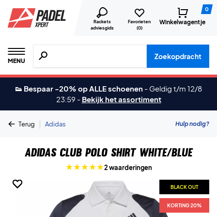
0
Winkelwagentje
Rackets
Favorieten
adviesgids
(
0
)
Zoeken naar producten, merken etc.
Zoekopdracht
MENU
👟 Bespaar -20% op ALLE schoenen
-
Geldig t/m 12/8
23:59
-
Bekijk het assortiment
|
Hulp nodig?
Terug
Adidas
Adidas Club Polo Shirt White/blue
2 waarderingen
BLACK OUT
BLACK OUT
BLACK OUT
BLACK OUT
BLACK OUT
KORTING 20%
KORTING 20%
KORTING 20%
KORTING 20%
KORTING 20%