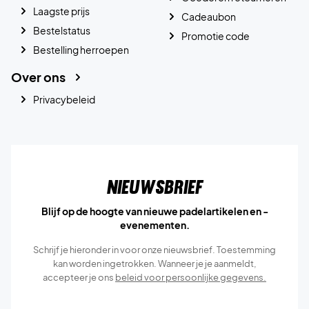
Laagste prijs
Cadeaubon
Bestelstatus
Promotie code
Bestelling herroepen
Over ons
Privacybeleid
Nieuwsbrief
Blijf op de hoogte van nieuwe padelartikelen en -
evenementen.
Schrijf je hieronder in voor onze nieuwsbrief. Toestemming
kan worden ingetrokken. Wanneer je je aanmeldt,
accepteer je ons
beleid voor persoonlijke gegevens.