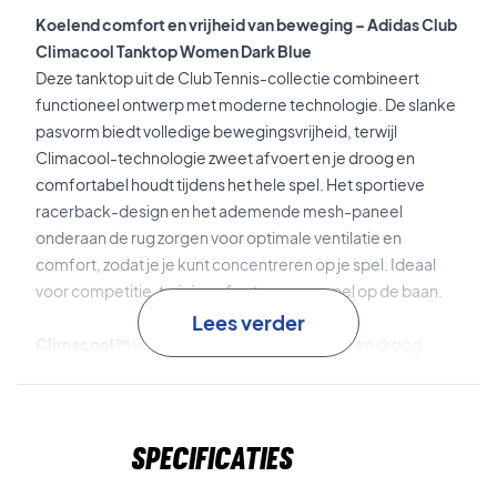
Koelend comfort en vrijheid van beweging – Adidas Club
Climacool Tanktop Women Dark Blue
Deze tanktop uit de Club Tennis-collectie combineert
functioneel ontwerp met moderne technologie. De slanke
pasvorm biedt volledige bewegingsvrijheid, terwijl
Climacool-technologie zweet afvoert en je droog en
comfortabel houdt tijdens het hele spel. Het sportieve
racerback-design en het ademende mesh-paneel
onderaan de rug zorgen voor optimale ventilatie en
comfort, zodat je je kunt concentreren op je spel. Ideaal
voor competitie, training of ontspannen spel op de baan.
Lees verder
Climacool™
voert zweet af en houdt je koel en droog
tijdens activiteit.
Slanke pasvorm
geeft volledige bewegingsvrijheid voor
Specificaties
nauwkeurige en dynamische slagen.