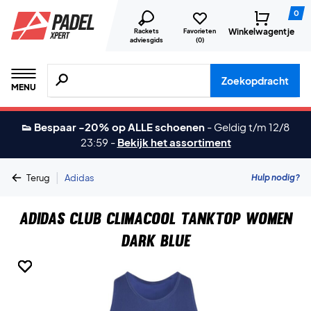
0
Winkelwagentje
Rackets
Favorieten
adviesgids
(
0
)
Zoeken naar producten, merken etc.
Zoekopdracht
MENU
👟 Bespaar -20% op ALLE schoenen
-
Geldig t/m 12/8
23:59
-
Bekijk het assortiment
|
Hulp nodig?
Terug
Adidas
Adidas Club Climacool Tanktop Women
Dark Blue