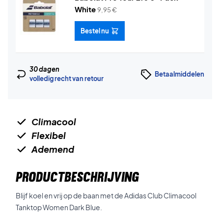
White
9,95
€
Bestel nu
30 dagen
Betaalmiddelen
volledig recht van retour
Climacool
Flexibel
Ademend
PRODUCTBESCHRIJVING
Blijf koel en vrij op de baan met de Adidas Club Climacool
Tanktop Women Dark Blue.