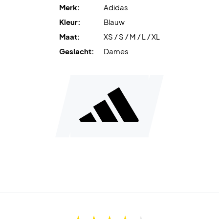
Racerback en mesh-paneel
zorgen voor ventilatie en
Merk:
Adidas
comfort de hele dag door.
Kleur:
Blauw
Maat:
XS / S / M / L / XL
Speel comfortabel en stijlvol – koop de Adidas Club
Climacool Tanktop Women Dark Blue vandaag nog!
Geslacht:
Dames
Kleur:
Dark Blue.