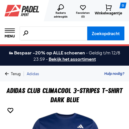
0
Winkelwagentje
Rackets
Favorieten
adviesgids
(
0
)
Zoeken naar producten, merken etc.
Zoekopdracht
MENU
👟 Bespaar -20% op ALLE schoenen
-
Geldig t/m 12/8
23:59
-
Bekijk het assortiment
|
Hulp nodig?
Terug
Adidas
Adidas Club Climacool 3-Stripes T-shirt
Dark Blue