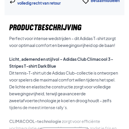
Betaalmiddelen
volledig recht van retour
PRODUCTBESCHRIJVING
Perfect voor intense wedstrijden – dit Adidas T-shirt zorgt
voor optimaal comfort en bewegingsvrijheid op de baan!
Licht, ademend en stijlvol – Adidas Club Climacool 3-
Stripes T-shirt Dark Blue
Dit tennis-T-shirt uit de Adidas Club-collectie is ontworpen
voor spelers die maximaal comfort willen tijdens het spel.
De lichte en elastische constructie zorgt voor volledige
bewegingsvrijheid, terwijl geavanceerde
zweetafvoertechnologie je koel en droog houdt – zelfs
tijdens de meest intense rally’s.
CLIMACOOL-technologie
zorgt voor efficiënte
vochtregulatie en een sneldrogend effect, zodat je fris en