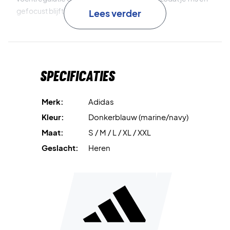
gefocust blijft tijdens de wedstrijd.
Lees verder
Elastische pasvorm
met rekbaar materiaal geeft je de
vrijheid om snel en soepel te bewegen.
Specificaties
Opvallende 3-Stripes op de mouwen
geven een
sportieve en stijlvolle Adidas-look.
Merk:
Adidas
Dit T-shirt is gemaakt van
minstens 70% gerecyclede
Kleur:
Donkerblauw (marine/navy)
materialen
, wat helpt om de impact op het milieu te
Maat:
S / M / L / XL / XXL
verminderen.
Geslacht:
Heren
Til je prestaties naar een hoger niveau – koop je Adidas
Club Climacool 3-Stripes T-shirt vandaag nog!
Materiaal: 88% gerecycled polyester / 12% elastaan.
Kleur: Donkerblauw