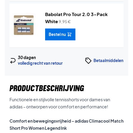
Babolat Pro Tour 2.0 3-Pack
White
9,95
€
Bestel nu
30 dagen
Betaalmiddelen
volledig recht van retour
PRODUCTBESCHRIJVING
Functionele en stijlvolle tennisshorts voor dames van
adidas – ontworpen voor comfort en performance!
Comfort en bewegingsvrijheid – adidas Climacool Match
Short Pro Women Legend Ink