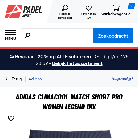
0
Winkelwagentje
Rackets
Favorieten
adviesgids
(
0
)
Zoeken naar producten, merken etc.
Zoekopdracht
MENU
👟 Bespaar -20% op ALLE schoenen
-
Geldig t/m 12/8
23:59
-
Bekijk het assortiment
|
Hulp nodig?
Terug
Adidas
Adidas Climacool Match Short Pro
Women Legend Ink