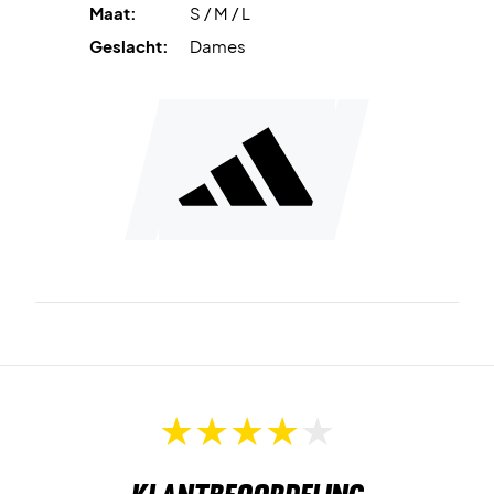
Maat:
S / M / L
2-in-1 design
met binnenbroek voor extra comfort en
ondersteuning.
Geslacht:
Dames
Gerecyclede materialen
bieden flexibiliteit en comfort.
Elastische tailleband
voor een prettige en veilige
pasvorm.
Zijzakken
voor praktische opslag van ballen.
Regular fit
voor een comfortabele pasvorm.
Speel comfortabel en stijlvol – bestel adidas Climacool
Match Short Pro Women vandaag nog!
Kleur:
Legend Ink (Marineblauw).