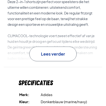
Deze 2-in-1 shorts zijn perfect voor speelsters die het
ultieme willen combineren: uitstekend comfort,
functionaliteit en een moderne look. De regular fit zorgt
voor een prettige feel op de baan, terwijl het strakke
design een sportieve en vrouwelijke uitstraling geeft.
CLIMACOOL-technologie voert zweet effectief af van je
huid en houdt je droog en gefocust tijdens elke wedstrijd.
De geïntegreerde binnenbroek biedt extra ondersteuning
en comfort, terwijl de zijzakken het makkelijk maken om
Lees verder
ballen tijdens het spel op te bergen.
Het lichte interlock-materiaal en de elastische tailleband
zorgen voor een flexibele en veilige pasvorm, zodat je vrij
Specificaties
kunt bewegen in elke situatie op de baan.
CLIMACOOL
houdt je koel en droog dankzij efficiënte
Merk:
Adidas
vochtafvoer.
Kleur:
Donkerblauw (marine/navy)