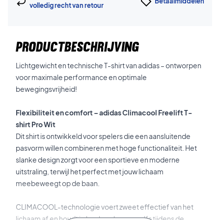
Betaalmiddelen
volledig recht van retour
PRODUCTBESCHRIJVING
Lichtgewicht en technische T-shirt van adidas – ontworpen
voor maximale performance en optimale
bewegingsvrijheid!
Flexibiliteit en comfort – adidas Climacool Freelift T-
shirt Pro Wit
Dit shirt is ontwikkeld voor spelers die een aansluitende
pasvorm willen combineren met hoge functionaliteit. Het
slanke design zorgt voor een sportieve en moderne
uitstraling, terwijl het perfect met jouw lichaam
meebeweegt op de baan.
CLIMACOOL-technologie voert zweet effectief van het
lichaam af en houdt je koel en droog – zelfs tijdens de