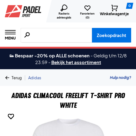
0
Winkelwagentje
Rackets
Favorieten
adviesgids
(
0
)
Zoeken naar producten, merken etc.
Zoekopdracht
MENU
👟 Bespaar -20% op ALLE schoenen
-
Geldig t/m 12/8
23:59
-
Bekijk het assortiment
|
Hulp nodig?
Terug
Adidas
Adidas Climacool Freelift T-shirt Pro
White