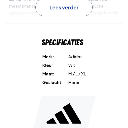
meest intense wedstrijden. De Freelift-constructie
Lees verder
garandeert optimaal bewegingsvrijheid zonder dat het shirt
omhoog kruipt, zodat jij je volledig kunt focussen op jouw
spel.
Specificaties
Het duurzame dubbelgebreide materiaal biedt zowel
comfort als langdurige kwaliteit, terwijl de flexibele
samenstelling een prettige pasvorm geeft bij elke
Merk:
Adidas
beweging.
Kleur:
Wit
Maat:
M / L / XL
CLIMACOOL
houdt je koel en droog dankzij effectieve
zweetafvoer.
Geslacht:
Heren
Freelift
constructie zorgt voor maximale
bewegingsvrijheid.
Dubbelgebreid
garandeert comfort en verhoogde
duurzaamheid.