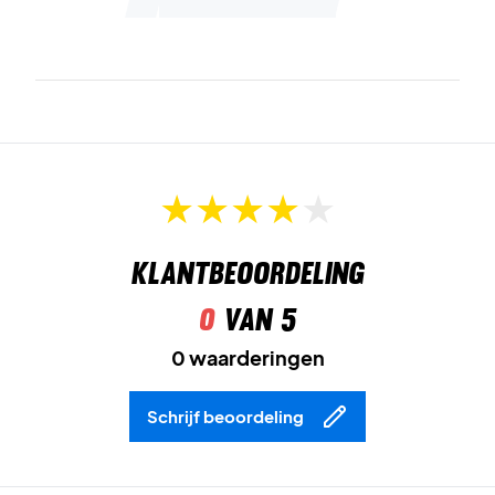
Gerecyclede materialen
geven flexibiliteit en comfort.
Slanke pasvorm
zorgt voor een gestroomlijnde en
sportieve look.
Speel vrij en comfortabel – bestel adidas Climacool
Freelift T-shirt Pro vandaag nog!
Kleur:
Wit.
Klantbeoordeling
0
van 5
0 waarderingen
Schrijf beoordeling