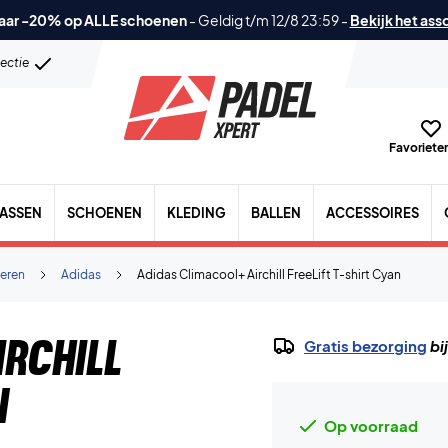
aar -20% op ALLE schoenen
-
Geldig t/m 12/8 23:59
-
Bekijk het ass
lectie
Favorieten
TASSEN
SCHOENEN
KLEDING
BALLEN
ACCESSOIRES
eren
Adidas
Adidas Climacool+ Airchill FreeLift T-shirt Cyan
rchill
Gratis bezorging
bi
n
Op voorraad