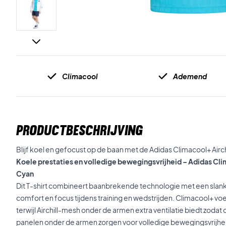
Climacool
Ademend
PRODUCTBESCHRIJVING
Blijf koel en gefocust op de baan met de Adidas Climacool+ Airchil
Koele prestaties en volledige bewegingsvrijheid – Adidas Clim
Cyan
Dit T-shirt combineert baanbrekende technologie met een sla
comfort en focus tijdens training en wedstrijden. Climacool+ voe
terwijl Airchill-mesh onder de armen extra ventilatie biedt zodat 
panelen onder de armen zorgen voor volledige bewegingsvrijhei