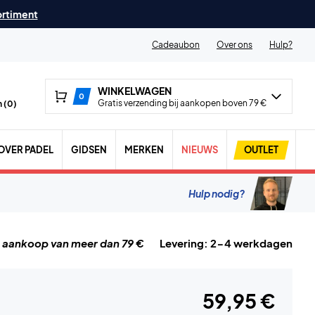
ortiment
Cadeaubon
Over ons
Hulp?
WINKELWAGEN
0
Gratis verzending bij aankopen boven 79 €
 (
0
)
OVER PADEL
GIDSEN
MERKEN
NIEUWS
OUTLET
Hulp nodig?
j aankoop van meer dan 79 €
Levering: 2-4 werkdagen
59,95 €