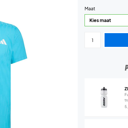
Maat
Z
Fu
tr
5