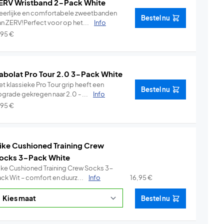
ERV Wristband 2-Pack White
eerlijke en comfortabele zweetbanden
Bestel nu
an ZERV!Perfect voor op het...
Info
,95
€
abolat Pro Tour 2.0 3-Pack White
t klassieke Pro Tour grip heeft een
Bestel nu
pgrade gekregen naar 2.0 - ...
Info
,95
€
ike Cushioned Training Crew
ocks 3-Pack White
ike Cushioned Training Crew Socks 3-
ack Wit – comfort en duurz...
Info
16,95
€
Bestel nu