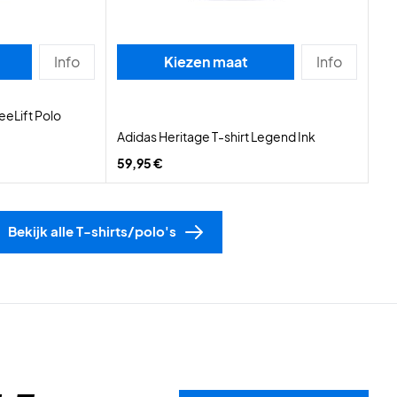
Info
Kiezen maat
Info
eeLift Polo
Adidas Heritage T-shirt Legend Ink
59,95 €
Bekijk alle T-shirts/polo's