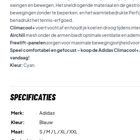
swingen en bewegen. Het sneldrogende materiaal en de gestroo
bewegingen zonder te beperken, en het warmtebedrukte Perf
benadrukt het tennis-erfgoed.
Climacool+
voert vocht af en houdt je koel en droog tijdens inten
Airchill
mesh onder de armen biedt optimale ventilatie en ade
Freelift-panelen
zorgen voor maximale bewegingsvrijheid voor 
Speel comfortabel en gefocust – koop de Adidas Climacool+ Ai
vandaag!
Kleur:
Cyan.
Specificaties
Merk:
Adidas
Kleur:
Blauw
Maat:
S / M / L / XL / XXL