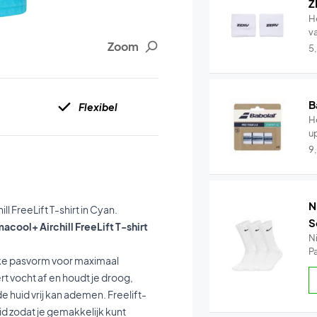
Z
H
v
Zoom
5
B
Flexibel
He
u
9
N
l FreeLift T-shirt in Cyan.
S
acool+ Airchill FreeLift T-shirt
N
P
nke pasvorm voor maximaal
rt vocht af en houdt je droog,
de huid vrij kan ademen. Freelift-
d zodat je gemakkelijk kunt