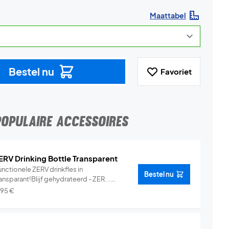
Maattabel
Bestel nu
Favoriet
POPULAIRE ACCESSOIRES
ERV Drinking Bottle Transparent
nctionele ZERV drinkfles in
Bestel nu
ansparant!Blijf gehydrateerd - ZER...
Info
,95
€