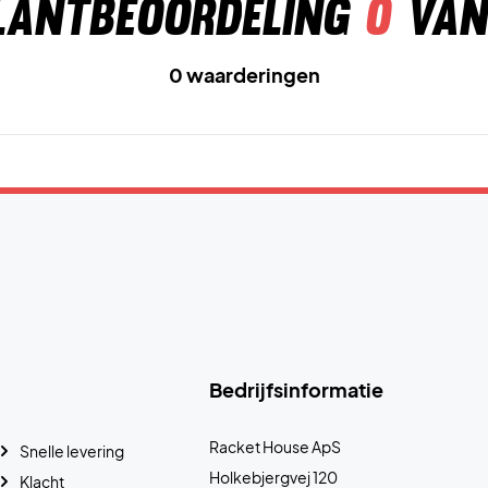
lantbeoordeling
0
van
0 waarderingen
Bedrijfsinformatie
Racket House ApS
Snelle levering
Holkebjergvej 120
Klacht