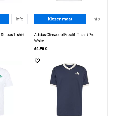
Info
Kiezen maat
Info
Stripes T-shirt
Adidas Climacool Freelift T-shirt Pro
White
64,95 €