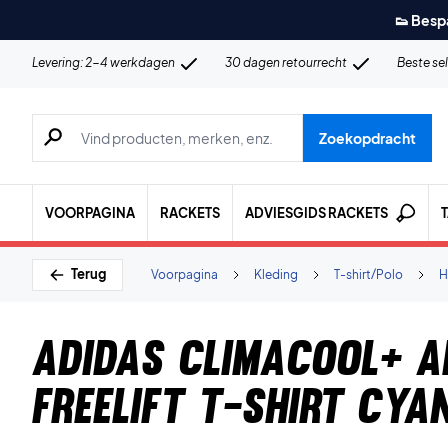
👟 Besp
Levering: 2-4 werkdagen
30 dagen retourrecht
Beste se
Zoeken naar producten, merken etc.
Zoekopdracht
VOORPAGINA
RACKETS
ADVIESGIDS RACKETS
Terug
Voorpagina
Kleding
T-shirt/Polo
H
Adidas Climacool+ Ai
FreeLift T-shirt Cya