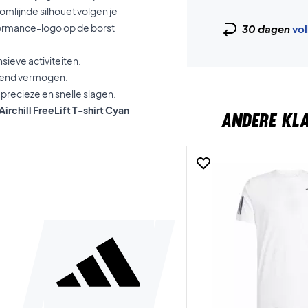
mlijnde silhouet volgen je
ormance-logo op de borst
30 dagen
vol
sieve activiteiten.
mend vermogen.
precieze en snelle slagen.
rchill FreeLift T-shirt Cyan
ANDERE KL