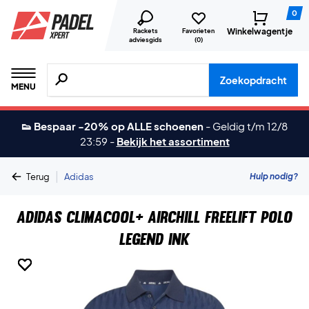
0
Winkelwagentje
Rackets
Favorieten
adviesgids
(
0
)
Zoeken naar producten, merken etc.
Zoekopdracht
MENU
👟 Bespaar -20% op ALLE schoenen
-
Geldig t/m 12/8
23:59
-
Bekijk het assortiment
|
Hulp nodig?
Terug
Adidas
Adidas Climacool+ Airchill FreeLift Polo
Legend Ink