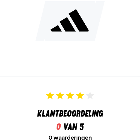
Ervaar comfort en prestaties – koop de Adidas
Climacool+ Airchill FreeLift Polo Legend Ink vandaag!
Kleur:
Legend Ink.
Klantbeoordeling
0
van 5
0 waarderingen