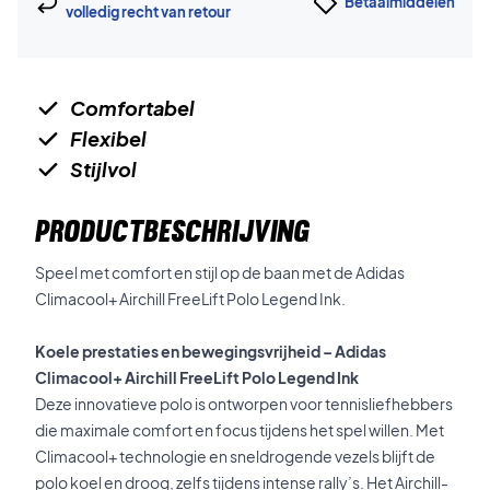
Betaalmiddelen
volledig recht van retour
Comfortabel
Flexibel
Stijlvol
PRODUCTBESCHRIJVING
Speel met comfort en stijl op de baan met de Adidas
Climacool+ Airchill FreeLift Polo Legend Ink.
Koele prestaties en bewegingsvrijheid – Adidas
Climacool+ Airchill FreeLift Polo Legend Ink
Deze innovatieve polo is ontworpen voor tennisliefhebbers
die maximale comfort en focus tijdens het spel willen. Met
Climacool+ technologie en sneldrogende vezels blijft de
polo koel en droog, zelfs tijdens intense rally’s. Het Airchill-