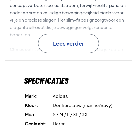
concept verbetert de luchtstroom, terwijl Freelift-panelen
onder de armen volledige bewegingsvrijheid bieden voor
vrije en precieze slagen. Het slim-fit design zorgt voor een
elegante silhouet die je bewegingen volgt zonder te
beperken.
Lees verder
Climacool+
zweetafvoerende technologie die je koel en
droog houdt tijdens het hele spel.
Airchill
verbetert de luchtstroom voor optimale koeling en
Specificaties
comfort op de baan.
Freelift-panelen
onder de armen zorgen voor extra
Merk:
Adidas
bewegingsvrijheid voor nauwkeurige slagen en snelle
Kleur:
Donkerblauw (marine/navy)
bewegingen.
Maat:
S / M / L / XL / XXL
Elegant design
met platte kraag, tweeknops placket en
Geslacht:
Heren
Performance-logo, dat stijl en functionaliteit combineert.