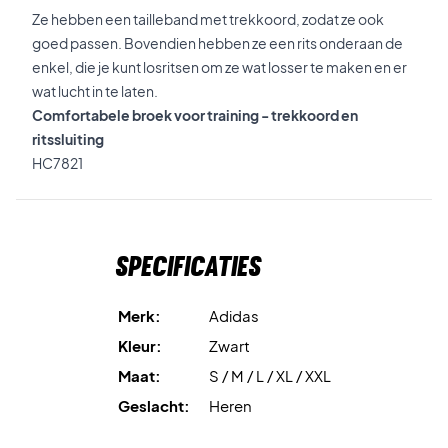
Ze hebben een tailleband met trekkoord, zodat ze ook
goed passen. Bovendien hebben ze een rits onderaan de
enkel, die je kunt losritsen om ze wat losser te maken en er
wat lucht in te laten.
Comfortabele broek voor training - trekkoord en
ritssluiting
HC7821
Specificaties
Merk:
Adidas
Kleur:
Zwart
Maat:
S / M / L / XL / XXL
Geslacht:
Heren