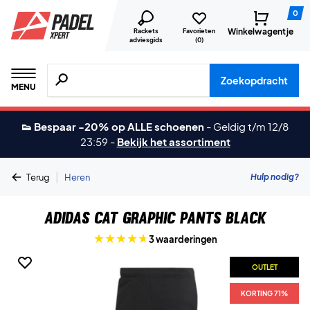
0
Winkelwagentje
Rackets
Favorieten
adviesgids
(
0
)
Zoeken naar producten, merken etc.
Zoekopdracht
MENU
👟 Bespaar -20% op ALLE schoenen
-
Geldig t/m 12/8
23:59
-
Bekijk het assortiment
|
Hulp nodig?
Terug
Heren
Adidas Cat Graphic Pants Black
3 waarderingen
OUTLET
KORTING 71%