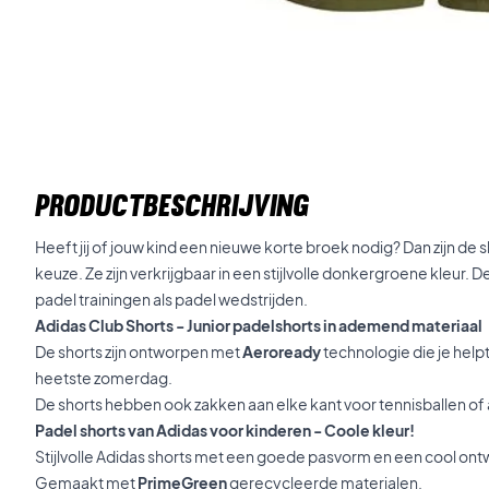
PRODUCTBESCHRIJVING
Heeft jij of jouw kind een nieuwe korte broek nodig? Dan zijn de
keuze. Ze zijn verkrijgbaar in een stijlvolle donkergroene kleur. D
padel trainingen als padel wedstrijden.
Adidas Club Shorts - Junior padelshorts in ademend materiaal
De shorts zijn ontworpen met
Aeroready
technologie die je helpt
heetste zomerdag.
De shorts hebben ook zakken aan elke kant voor tennisballen o
Padel shorts van Adidas voor kinderen - Coole kleur!
Stijlvolle Adidas shorts met een goede pasvorm en een cool ont
Gemaakt met
PrimeGreen
gerecycleerde materialen.