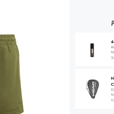
4
Al
he
3
H
C
D
ho
1