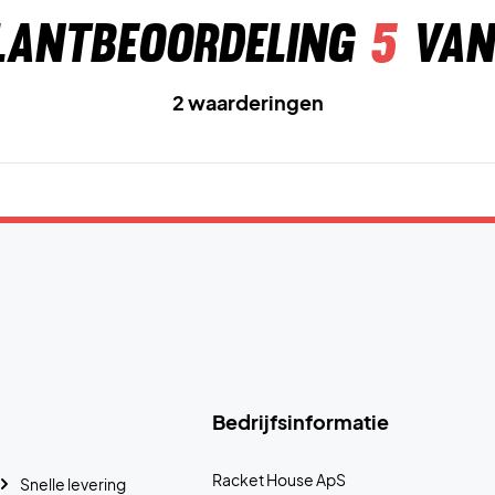
lantbeoordeling
5
van
2 waarderingen
Bedrijfsinformatie
Racket House ApS
Snelle levering