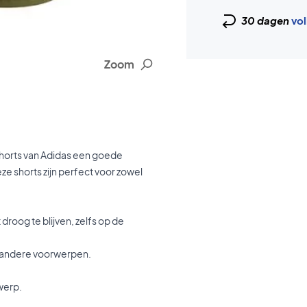
30 dagen
vol
Zoom
 shorts van Adidas een goede
eze shorts zijn perfect voor zowel
 droog te blijven, zelfs op de
f andere voorwerpen.
werp.