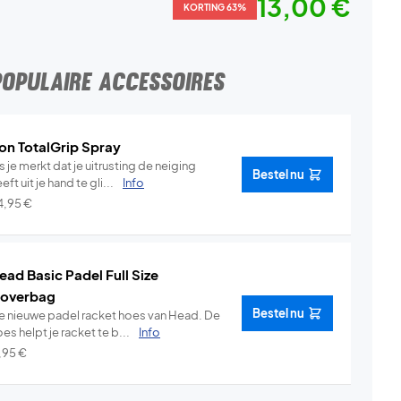
13,00 €
KORTING 63%
POPULAIRE ACCESSOIRES
on TotalGrip Spray
s je merkt dat je uitrusting de neiging
Bestel nu
eft uit je hand te gli...
Info
4,95
€
ead Basic Padel Full Size
overbag
Bestel nu
e nieuwe padel racket hoes van Head. De
es helpt je racket te b...
Info
1,95
€