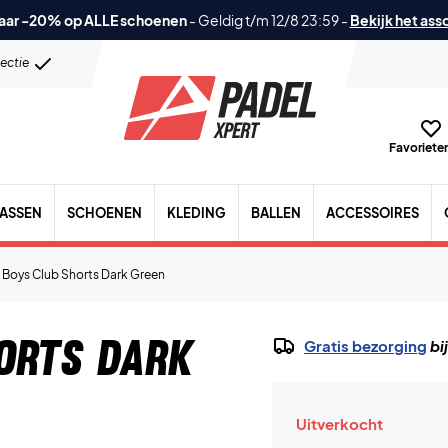
aar -20% op ALLE schoenen
-
Geldig t/m 12/8 23:59
-
Bekijk het ass
lectie
Favorieten
TASSEN
SCHOENEN
KLEDING
BALLEN
ACCESSOIRES
 Boys Club Shorts Dark Green
orts Dark
Gratis bezorging
bi
Uitverkocht