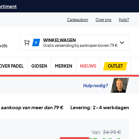
ortiment
Cadeaubon
Over ons
Hulp?
WINKELWAGEN
0
Gratis verzending bij aankopen boven 79 €
 (
0
)
OVER PADEL
GIDSEN
MERKEN
NIEUWS
OUTLET
Hulp nodig?
j aankoop van meer dan 79 €
Levering: 2-4 werkdagen
Van:
34,95 €