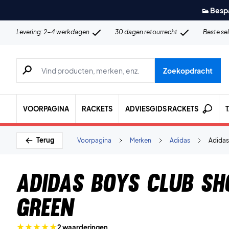
👟 Besp
Levering: 2-4 werkdagen
30 dagen retourrecht
Beste se
Zoeken naar producten, merken etc.
Zoekopdracht
VOORPAGINA
RACKETS
ADVIESGIDS RACKETS
Terug
Voorpagina
Merken
Adidas
Adidas
Adidas Boys Club Sh
Green
2 waarderingen