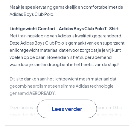
Maak je speelervaring gemakkelijk en comfortabel met de
Adidas Boys Club Polo.
Lichtgewicht Comfort - Adidas Boys Club Polo T-Shirt
Met trainingskleding van Adidas is kwaliteit gegarandeerd.
Deze Adidas Boys Club Polo is gemaakt van een superzacht
en lichtgewicht materiaal dat ervoor zorgt dat je je vrij kunt
voelen op de baan. Bovendien is het super ademend
waardoor je sneller droog bent in het heetst van de strijd!
Dit is te danken aan het lichtgewicht mesh materiaal dat
gecombineerd is met een slimme Adidas technologie
genaamd
AEROREADY
.
Deze polo is speciaal ontworpen voor racketsporten. Dit is
Lees verder
bijvoorbeeld te zien aan de mesh schouder- en zijpanelen,
waardoor je gemakkelijker en zonder beperkingen kunt
serveren. Ideaal voor padel!