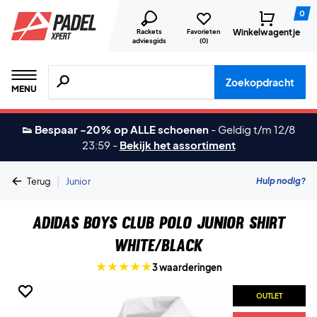
0
Winkelwagentje
Rackets
Favorieten
adviesgids
(
0
)
Zoeken naar producten, merken etc.
Zoekopdracht
MENU
👟 Bespaar -20% op ALLE schoenen
-
Geldig t/m 12/8
23:59
-
Bekijk het assortiment
|
Hulp nodig?
Terug
Junior
Adidas Boys Club Polo Junior Shirt
White/Black
3 waarderingen
OUTLET
OUTLET
OUTLET