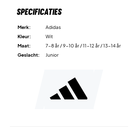
Specificaties
Zie er goed uit met een schoon geweten!
De junior polo is gemaakt met Primegreen, een
samenstelling van 100% gerecycleerde materialen van
Merk:
Adidas
hoge kwaliteit. Bovendien krijgt u een verpakking die voor
Kleur:
Wit
100% uit recycleerbare materialen bestaat. Dus nu kun je
Maat:
7-8 år / 9-10 år / 11-12 år / 13-14 år
winnen met een zuiver geweten!
De polo is ontwikkeld in een eenvoudig maar stijlvol
Geslacht:
Junior
ontwerp dat bij elke speler zal passen. De opening met
twee knopen laat u desgewenst meer lucht toe, terwijl de
polo toch een coole, schone premium look krijgt.
De polo is gemaakt in een normale pasvorm.
Adidas nr: GK8176
Kleur: Wit met zwart logo.