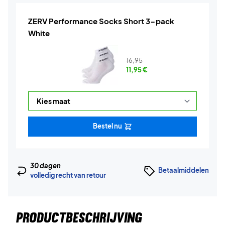
ZERV Performance Socks Short 3-pack
White
16,95
11,95
€
Bestel nu
30 dagen
Betaalmiddelen
volledig recht van retour
PRODUCTBESCHRIJVING