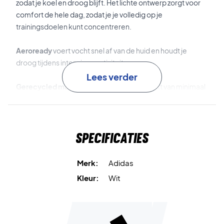
zodat je koel en droog blijft. Het lichte ontwerp zorgt voor
comfort de hele dag, zodat je je volledig op je
trainingsdoelen kunt concentreren.
Aeroready
voert vocht snel af van de huid en houdt je
droog tijdens intensieve activiteiten.
Lees verder
Gerecycled materiaal
– deze pet is gemaakt van minimaal
50 % gerecycled materiaal, waardoor afval en
ecologische voetafdruk verminderd worden.
Specificaties
Blijf gefocust en stijlvol – koop de Adidas Baseball Cap
Aeroready White vandaag!
Kleur:
White.
Merk:
Adidas
Kleur:
Wit