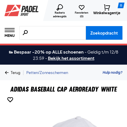
0
Winkelwagentje
Rackets
Favorieten
adviesgids
(
0
)
Zoeken naar producten, merken etc.
Zoekopdracht
MENU
👟 Bespaar -20% op ALLE schoenen
-
Geldig t/m 12/8
23:59
-
Bekijk het assortiment
|
Hulp nodig?
Terug
Petten/Zonneschermen
Adidas Baseball Cap Aeroready White