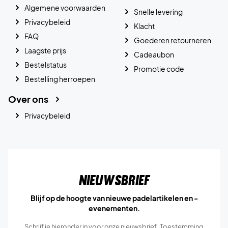
Algemene voorwaarden
Snelle levering
Privacybeleid
Klacht
FAQ
Goederen retourneren
Laagste prijs
Cadeaubon
Bestelstatus
Promotie code
Bestelling herroepen
Over ons
Privacybeleid
Nieuwsbrief
Blijf op de hoogte van nieuwe padelartikelen en -
evenementen.
Schrijf je hieronder in voor onze nieuwsbrief. Toestemming