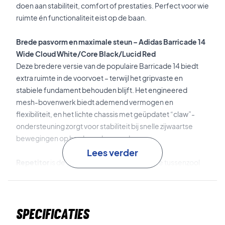
doen aan stabiliteit, comfort of prestaties. Perfect voor wie
ruimte én functionaliteit eist op de baan.
Brede pasvorm en maximale steun – Adidas Barricade 14
Wide Cloud White/Core Black/Lucid Red
Deze bredere versie van de populaire Barricade 14 biedt
extra ruimte in de voorvoet – terwijl het gripvaste en
stabiele fundament behouden blijft. Het engineered
mesh-bovenwerk biedt ademend vermogen en
flexibiliteit, en het lichte chassis met geüpdatet “claw”-
ondersteuning zorgt voor stabiliteit bij snelle zijwaartse
bewegingen op harde ondergronden.
Lees verder
Repetitor
is de geavanceerde demping in de tussenzool
die stabiliteit en energie­retour garandeert.
Lightstrike Pro-technologie
ondersteunt explosieve
Specificaties
bewegingen en snelle reacties tijdens het spel.