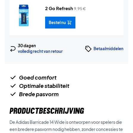
2 Go Refresh
9,95
€
Bestel nu
30 dagen
Betaalmiddelen
volledig recht van retour
Goed comfort
Optimale stabiliteit
Brede pasvorm
PRODUCTBESCHRIJVING
De Adidas Barricade 14 Wide is ontworpen voor spelers die
een bredere pasvorm nodig hebben, zonder concessies te