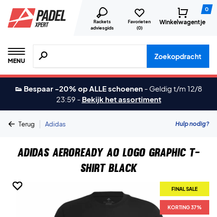
0
Winkelwagentje
Rackets
Favorieten
adviesgids
(
0
)
Zoeken naar producten, merken etc.
Zoekopdracht
MENU
👟 Bespaar -20% op ALLE schoenen
-
Geldig t/m 12/8
23:59
-
Bekijk het assortiment
|
Hulp nodig?
Terug
Adidas
Adidas Aeroready AO Logo Graphic T-
shirt Black
FINAL SALE
FINAL SALE
FINAL SALE
FINAL SALE
KORTING 37%
KORTING 37%
KORTING 37%
KORTING 37%