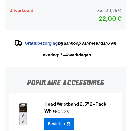
Uitverkocht
Van:
34,95 €
22,00 €
Gratis bezorging
bij aankoop van meer dan 79 €
Levering: 2-4 werkdagen
POPULAIRE ACCESSOIRES
Head Wristband 2.5" 2-Pack
White
8,95
€
Bestel nu