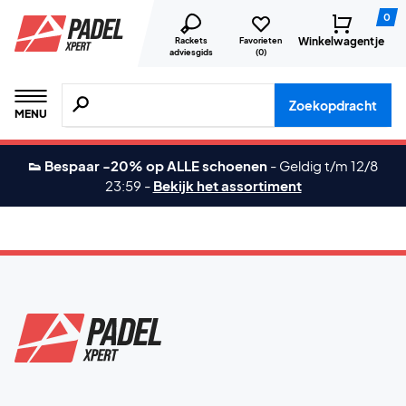
0
Winkelwagentje
Rackets
Favorieten
adviesgids
(
0
)
Zoeken naar producten, merken etc.
Zoekopdracht
MENU
👟 Bespaar -20% op ALLE schoenen
-
Geldig t/m 12/8
23:59
-
Bekijk het assortiment