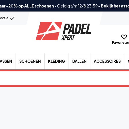
aar -20% op ALLE schoenen
-
Geldig t/m 12/8 23:59
-
Bekijk het ass
lectie
Favorieten
TASSEN
SCHOENEN
KLEDING
BALLEN
ACCESSOIRES