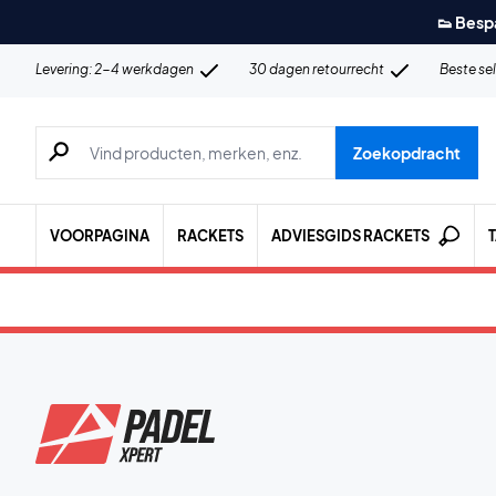
👟 Besp
Levering: 2-4 werkdagen
30 dagen retourrecht
Beste se
Zoeken naar producten, merken etc.
Zoekopdracht
VOORPAGINA
RACKETS
ADVIESGIDS RACKETS