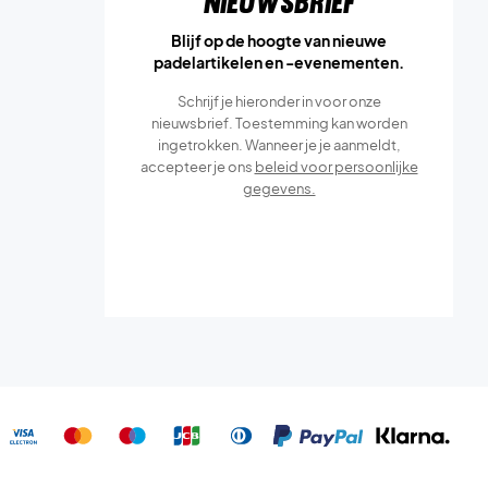
Nieuwsbrief
Blijf op de hoogte van nieuwe
padelartikelen en -evenementen.
Schrijf je hieronder in voor onze
nieuwsbrief. Toestemming kan worden
ingetrokken. Wanneer je je aanmeldt,
accepteer je ons
beleid voor persoonlijke
gegevens.