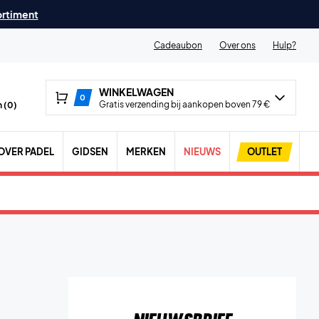
ortiment
Cadeaubon
Over ons
Hulp?
WINKELWAGEN
0
Gratis verzending bij aankopen boven 79 €
 (
0
)
OVER PADEL
GIDSEN
MERKEN
NIEUWS
OUTLET