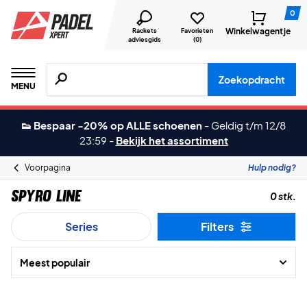
0
Winkelwagentje
Rackets
Favorieten
adviesgids
(
0
)
Zoeken naar producten, merken etc.
Zoekopdracht
MENU
👟 Bespaar -20% op ALLE schoenen
-
Geldig t/m 12/8
23:59
-
Bekijk het assortiment
Voorpagina
Hulp nodig?
Spyro Line
0 stk.
Series
Filters
Meest populair