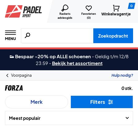
0
Winkelwagentje
Rackets
Favorieten
adviesgids
(
0
)
Zoeken naar producten, merken etc.
Zoekopdracht
MENU
👟 Bespaar -20% op ALLE schoenen
-
Geldig t/m 12/8
23:59
-
Bekijk het assortiment
Voorpagina
Hulp nodig?
Forza
0 stk.
Merk
Filters
Meest populair